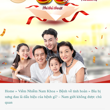
ệnh
ã
ội
ệnh
inh
ý
ao
uy
ầu
hụ
Home
»
Viêm Nhiễm Nam Khoa
»
Bệnh về tinh hoàn
»
Bìu bị
hoa
sưng đau là dấu hiệu của bệnh gì? – Nam giới không được chủ
quan