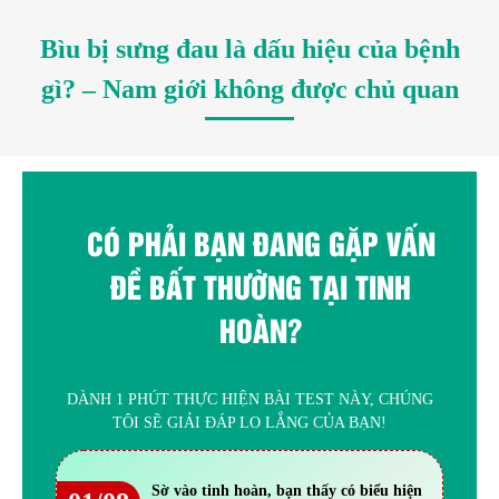
Bìu bị sưng đau là dấu hiệu của bệnh
gì? – Nam giới không được chủ quan
CÓ PHẢI BẠN ĐANG GẶP VẤN
ĐỀ BẤT THƯỜNG TẠI TINH
HOÀN?
DÀNH 1 PHÚT THỰC HIỆN BÀI TEST NÀY, CHÚNG
TÔI SẼ GIẢI ĐÁP LO LẮNG CỦA BẠN!
Sờ vào tinh hoàn, bạn thấy có biểu hiện