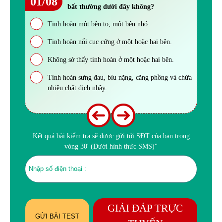
01/08
bất thường dưới đây không?
Tinh hoàn một bên to, một bên nhỏ.
Tinh hoàn nổi cục cứng ở một hoặc hai bên.
Không sờ thấy tinh hoàn ở một hoặc hai bên.
Tinh hoàn sưng đau, bìu nặng, căng phồng và chứa
nhiều chất dịch nhầy.
Kết quả bài kiểm tra sẽ được gửi tới SĐT của bạn trong
vòng 30' (Dưới hình thức SMS)"
GIẢI ĐÁP TRỰC
GỬI BÀI TEST