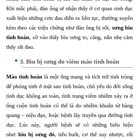
Khi mắc phải, đàn ông sẽ nhận thấy ở cơ quan sinh dục
xuất hiện những cơn đau diễn ra liên tục, thường xuyên
kèm theo các triệu chứng như đàn ông bị sốt,
sưng bìu
tinh hoàn
, sờ vào thấy bìu sưng to, căng, nắn nhẹ cảm
thấy rất đau.
3. Bìu bị sưng do viêm mào tinh hoàn
Mào tinh hoàn
là một ống mang và tích trữ tinh trùng
để phóng tinh ở mặt sau tinh hoàn, chủ yếu do đời sống
tình dục không an toàn, tình trạng viêm nhiễm xảy ra ở
ống cuộn tinh hoàn có thể là do nhiễm khuẩn từ bàng
quang – niệu đạo, hoặc bệnh lây truyền qua đường tình
dục. Lúc này, người bệnh sẽ có những biểu hiện
như:
bìu bị sưng đỏ
, tiểu buốt, cơ thể suy nhược, rối