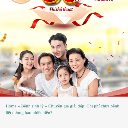
ệnh
ã
ội
ệnh
inh
ý
ao
uy
ầu
hụ
Home
»
Bệnh sinh lý
»
Chuyên gia giải đáp: Chi phí chữa bệnh
hoa
liệt dương bao nhiêu tiền?