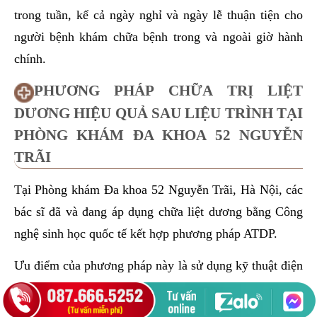
trong tuần, kể cả ngày nghỉ và ngày lễ thuận tiện cho
người bệnh khám chữa bệnh trong và ngoài giờ hành
chính.
PHƯƠNG PHÁP CHỮA TRỊ LIỆT
DƯƠNG HIỆU QUẢ SAU LIỆU TRÌNH TẠI
PHÒNG KHÁM ĐA KHOA 52 NGUYỄN
TRÃI
Tại Phòng khám Đa khoa 52 Nguyễn Trãi, Hà Nội, các
bác sĩ đã và đang áp dụng chữa liệt dương bằng Công
nghệ sinh học quốc tế kết hợp phương pháp ATDP.
Ưu điểm của phương pháp này là sử dụng kỹ thuật điện
tử sinh học WLJY để xác định chính xác nguyên nhân
gây liệt dương, từ đó điều trị bệnh một cách toàn diện