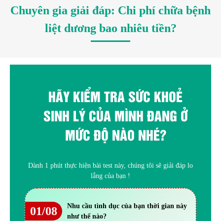
Chuyên gia giải đáp: Chi phí chữa bệnh
liệt dương bao nhiêu tiền?
HÃY KIỂM TRA SỨC KHOẺ
SINH LÝ CỦA MÌNH ĐANG Ở
MỨC ĐỘ NÀO NHÉ?
Dành 1 phút thực hiện bài test này, chúng tôi sẽ giải đáp lo
lắng của bạn !
Nhu cầu tình dục của bạn thời gian này
01/08
như thế nào?