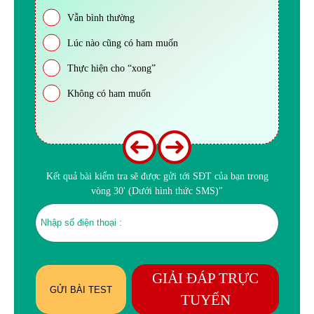
Vẫn bình thường
Lúc nào cũng có ham muốn
Thực hiện cho “xong”
Không có ham muốn
Kết quả bài kiểm tra sẽ được gửi tới SĐT của bạn trong
vòng 30' (Dưới hình thức SMS)"
GIẢI ĐÁP TRỰC
GỬI BÀI TEST
TUYẾN