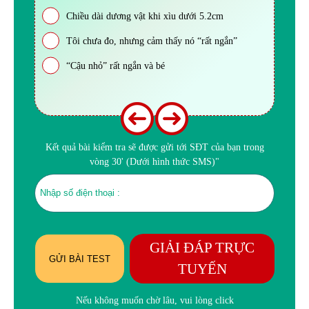
Chiều dài dương vật khi xìu dưới 5.2cm
Tôi chưa đo, nhưng cảm thấy nó “rất ngắn”
“Cậu nhỏ” rất ngắn và bé
Kết quả bài kiểm tra sẽ được gửi tới SĐT của bạn trong
vòng 30' (Dưới hình thức SMS)"
GIẢI ĐÁP TRỰC
GỬI BÀI TEST
TUYẾN
Nếu không muốn chờ lâu, vui lòng click