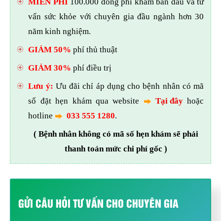
MIỄN PHÍ
100.000 đồng phí khám ban đầu và tư
vấn sức khỏe với chuyên gia đầu ngành hơn 30
năm kinh nghiệm.
GIẢM 50%
phí thủ thuật
GIẢM 30%
phí điều trị
Lưu ý:
Ưu đãi chỉ áp dụng cho bệnh nhân có mã
số đặt hẹn khám qua website
Tại đây
hoặc
hotline
033 555 1280
.
( Bệnh nhân không có mã số hẹn khám sẽ phải
thanh toán mức chi phí gốc )
GỬI CÂU HỎI TƯ VẤN CHO CHUYÊN GIA