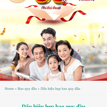
ệnh
ã
ội
ệnh
inh
ý
ao
uy
ầu
hụ
Home
»
Bao quy đầu
»
Dấu hiệu hẹp bao quy đầu
hoa
Dấu hiệu hẹp bao quy đầu