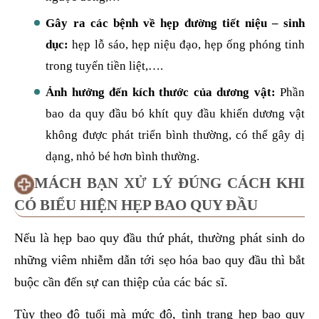
Gây ra các bệnh về hẹp đường tiết niệu – sinh
dục:
hẹp lỗ sáo, hẹp niệu đạo, hẹp ống phóng tinh
trong tuyến tiền liệt,….
Ảnh hưởng đến kích thước của dương vật:
Phần
bao da quy đầu bó khít quy đầu khiến dương vật
không được phát triển bình thường, có thể gây dị
dạng, nhỏ bé hơn bình thường.
MÁCH BẠN XỬ LÝ ĐÚNG CÁCH KHI
CÓ BIỂU HIỆN HẸP BAO QUY ĐẦU
Nếu là hẹp bao quy đầu thứ phát, thường phát sinh do
những viêm nhiễm dẫn tới sẹo hóa bao quy đầu thì bắt
buộc cần đến sự can thiệp của các bác sĩ.
Tùy theo độ tuổi mà mức độ, tình trạng hẹp bao quy