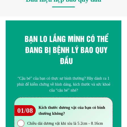
BẠN LO LẮNG MÌNH CÓ THỂ
ĐANG BỊ BỆNH LÝ BAO QUY
ĐẦU
“Cậu bé” của bạn có thực sự bình thường? Hãy dành ra 1
phút để kiểm chứng về hình dáng, kích thước và sức khoẻ
của “cậu bé” nhé?
Kích thước dương vật của bạn có bình
01/08
thường không?
Chiều dài dương vật khi xìu là 5.2cm - 8.16cm