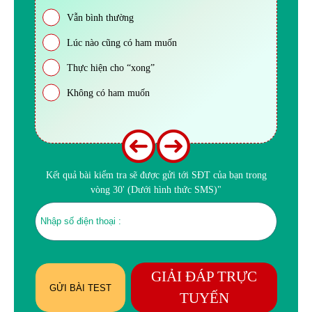
Vẫn bình thường
Lúc nào cũng có ham muốn
Thực hiện cho “xong”
Không có ham muốn
Kết quả bài kiểm tra sẽ được gửi tới SĐT của bạn trong
vòng 30' (Dưới hình thức SMS)"
GIẢI ĐÁP TRỰC
GỬI BÀI TEST
TUYẾN