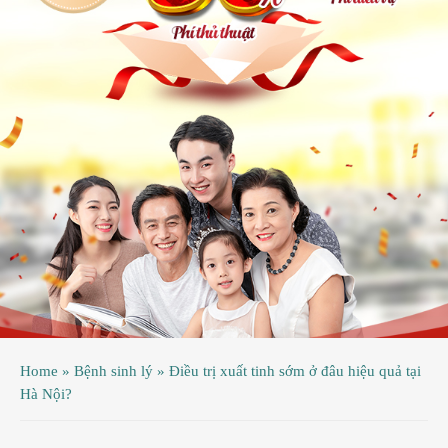
ệnh
ã
ội
ệnh
inh
ý
ao
uy
ầu
hụ
Home
»
Bệnh sinh lý
»
Điều trị xuất tinh sớm ở đâu hiệu quả tại
hoa
Hà Nội?