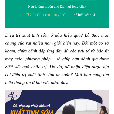
Nếu không muốn chờ lâu, vui lòng click
"Giải đáp trưc tuyến"
để biết kết quả
Điều trị xuất tinh sớm ở đâu hiệu quả? Là thắc mắc
chung của rất nhiều nam giới hiện nay. Bởi một cơ sở
khám, chữa bệnh đáp ứng đầy đủ các yếu tố về bác sĩ;
máy móc; phương pháp… sẽ giúp bạn đánh giá được
80% kết quả chữa trị. Do đó, để nhận diện được địa
chỉ điều trị xuất tinh sớm an toàn? Mời bạn cùng tìm
hiểu thông tin ở bài viết dưới đây.