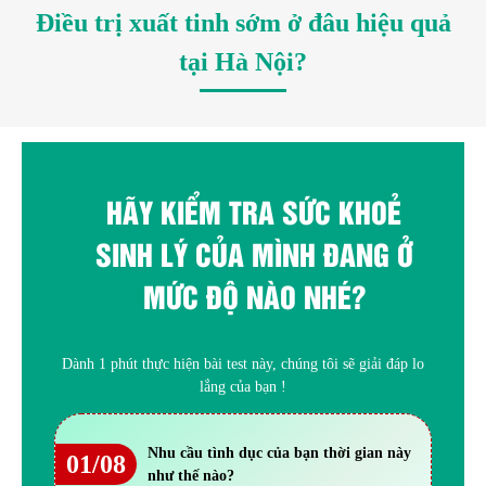
Điều trị xuất tinh sớm ở đâu hiệu quả
tại Hà Nội?
HÃY KIỂM TRA SỨC KHOẺ
SINH LÝ CỦA MÌNH ĐANG Ở
MỨC ĐỘ NÀO NHÉ?
Dành 1 phút thực hiện bài test này, chúng tôi sẽ giải đáp lo
lắng của bạn !
Nhu cầu tình dục của bạn thời gian này
01/08
như thế nào?