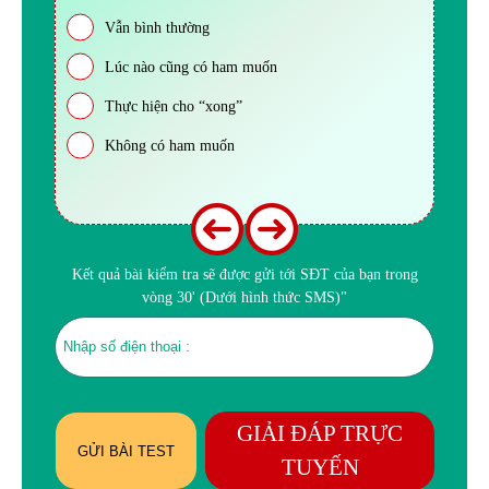
Vẫn bình thường
Lúc nào cũng có ham muốn
Thực hiện cho “xong”
Không có ham muốn
Kết quả bài kiểm tra sẽ được gửi tới SĐT của bạn trong
vòng 30' (Dưới hình thức SMS)"
GIẢI ĐÁP TRỰC
GỬI BÀI TEST
TUYẾN