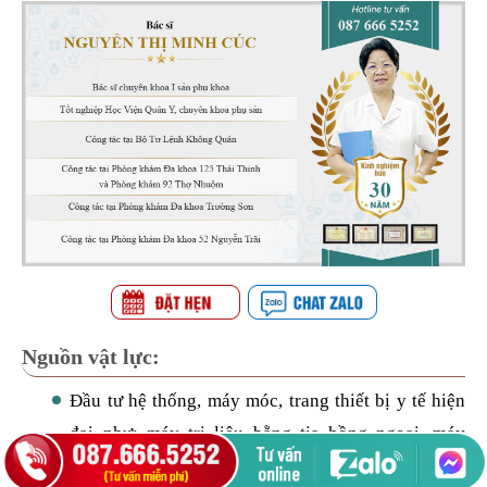
Nguồn vật lực:
Đầu tư hệ thống, máy móc, trang thiết bị y tế hiện
đại như: máy trị liệu bằng tia hồng ngoại, máy
phục hồi chức năng sinh lý, tia laser bán dẫn, đốt