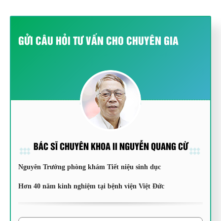
GỬI CÂU HỎI TƯ VẤN CHO CHUYÊN GIA
BÁC SĨ CHUYÊN KHOA II NGUYỄN QUANG CỪ
Nguyên Trưởng phòng khám Tiết niệu sinh dục
Hơn 40 năm kinh nghiệm tại bệnh viện Việt Đức