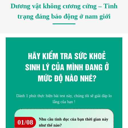
Dương vật không cương cứng – Tình
trạng đáng báo động ở nam giới
HÃY KIỂM TRA SỨC KHOẺ
SINH LÝ CỦA MÌNH ĐANG Ở
MỨC ĐỘ NÀO NHÉ?
Dành 1 phút thực hiện bài test này, chúng tôi sẽ giải đáp lo
lắng của bạn !
Nhu cầu tình dục của bạn thời gian này
01/08
như thế nào?