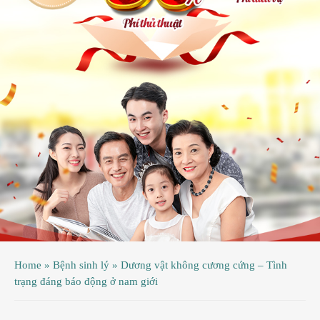
ệnh
ã
ội
ệnh
inh
ý
ao
uy
ầu
hụ
Home
»
Bệnh sinh lý
»
Dương vật không cương cứng – Tình
hoa
trạng đáng báo động ở nam giới