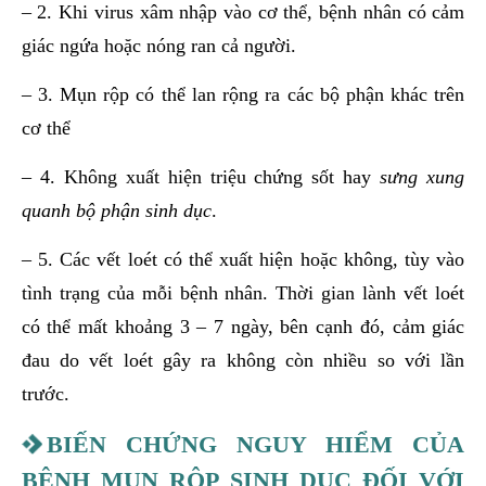
– 2. Khi virus xâm nhập vào cơ thể, bệnh nhân có cảm
giác ngứa hoặc nóng ran cả người.
– 3. Mụn rộp có thể lan rộng ra các bộ phận khác trên
cơ thể
– 4. Không xuất hiện triệu chứng sốt hay
sưng xung
quanh bộ phận sinh dục
.
– 5. Các vết loét có thể xuất hiện hoặc không, tùy vào
tình trạng của mỗi bệnh nhân. Thời gian lành vết loét
có thể mất khoảng 3 – 7 ngày, bên cạnh đó, cảm giác
đau do vết loét gây ra không còn nhiều so với lần
trước.
BIẾN CHỨNG NGUY HIỂM CỦA
BỆNH MỤN RỘP SINH DỤC ĐỐI VỚI