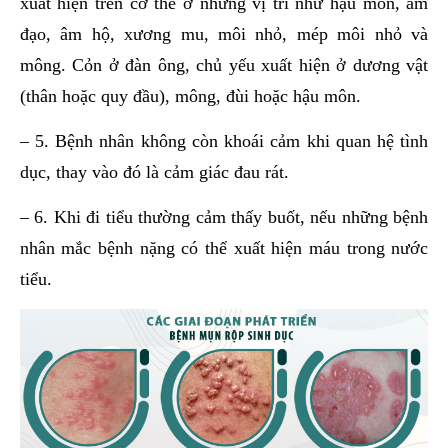
xuất hiện trên cơ thể ở những vị trí như hậu môn, âm
đạo, âm hộ, xương mu, môi nhỏ, mép môi nhỏ và
mông. Cỏn ở đàn ông, chủ yếu xuất hiện ở dương vật
(thân hoặc quy đầu), mông, đùi hoặc hậu môn.
– 5. Bệnh nhân không còn khoái cảm khi quan hệ tình
dục, thay vào đó là cảm giác đau rát.
– 6. Khi đi tiểu thường cảm thấy buốt, nếu những bệnh
nhân mắc bệnh nặng có thể xuất hiện máu trong nước
tiểu.