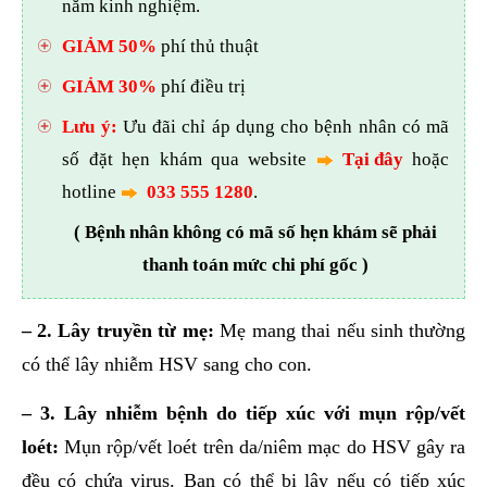
năm kinh nghiệm.
GIẢM 50%
phí thủ thuật
GIẢM 30%
phí điều trị
Lưu ý:
Ưu đãi chỉ áp dụng cho bệnh nhân có mã
số đặt hẹn khám qua website
Tại đây
hoặc
hotline
033 555 1280
.
( Bệnh nhân không có mã số hẹn khám sẽ phải
thanh toán mức chi phí gốc )
– 2. Lây truyền từ mẹ:
Mẹ mang thai nếu sinh thường
có thể lây nhiễm HSV sang cho con.
– 3. Lây nhiễm bệnh do tiếp xúc với mụn rộp/vết
loét:
Mụn rộp/vết loét trên da/niêm mạc do HSV gây ra
đều có chứa virus. Bạn có thể bị lây nếu có tiếp xúc