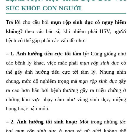
SỨC KHỎE CON NGƯỜI
Trả lời cho câu hỏi
mụn rộp sinh dục có nguy hiểm
không?
theo các bác sĩ, khi nhiễm phải HSV, người
bệnh có thể gặp phải các vấn đề như:
– 1. Ảnh hưởng tiêu cực tới tâm lý:
Cũng giống như
các bệnh lý khác, việc mắc phải
mụn rộp sinh dục
có
thể gây ảnh hưởng tiêu cực tới tâm lý. Nhưng nhìn
chung, mức độ nghiêm trọng mà
mụn rộp sinh dục
gây
ra cao hơn hẳn bởi bệnh thường gây ra triệu chứng ở
những khu vực nhạy cảm như vùng sinh dục, miệng
họng hoặc hậu môn.
– 2. Ảnh hưởng tới sinh hoạt:
Một trong những
tác
hại mụn rộp sinh dục ở nam và nữ giới
không thể