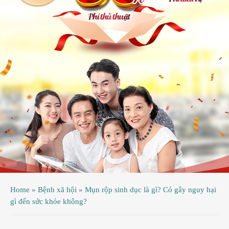
ệnh
ã
ội
ệnh
inh
ý
ao
uy
ầu
hụ
Home
»
Bệnh xã hội
»
Mụn rộp sinh dục là gì? Có gây nguy hại
hoa
gì đến sức khỏe không?