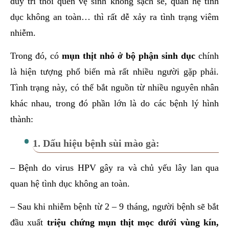
duy trì thói quen vệ sinh không sạch sẽ, quan hệ tình
dục không an toàn… thì rất dễ xảy ra tình trạng viêm
nhiễm.
Trong đó, có
mụn thịt nhỏ ở bộ phận sinh dục
chính
là hiện tượng phổ biến mà rất nhiều người gặp phải.
Tình trạng này, có thể bắt nguồn từ nhiều nguyên nhân
khác nhau, trong đó phần lớn là do các bệnh lý hình
thành:
1. Dấu hiệu bệnh sùi mào gà:
– Bệnh do virus HPV gây ra và chủ yếu lây lan qua
quan hệ tình dục không an toàn.
– Sau khi nhiễm bệnh từ 2 – 9 tháng, người bệnh sẽ bắt
đầu xuất
triệu chứng mụn thịt mọc dưới vùng kín,