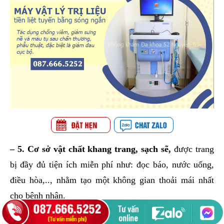
– 5. Cơ sở vật chất khang trang, sạch sẽ,
được trang
bị đầy đủ tiện ích miễn phí như: đọc báo, nước uống,
điều hòa,.., nhằm tạo một không gian thoải mái nhất
cho bệnh nhân.
– 6. Đội ngũ nhân viên y tế ứng xử khéo léo,
tế nhị,