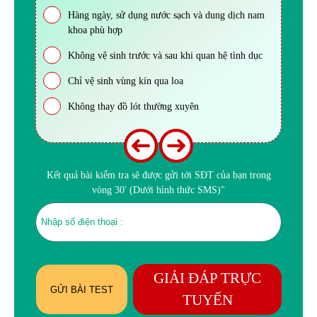
Hàng ngày, sử dụng nước sạch và dung dịch nam
khoa phù hợp
Không vệ sinh trước và sau khi quan hệ tình dục
Chỉ vệ sinh vùng kín qua loa
Không thay đồ lót thường xuyên
Kết quả bài kiểm tra sẽ được gửi tới SĐT của bạn trong
vòng 30' (Dưới hình thức SMS)"
GIẢI ĐÁP TRỰC
GỬI BÀI TEST
TUYẾN