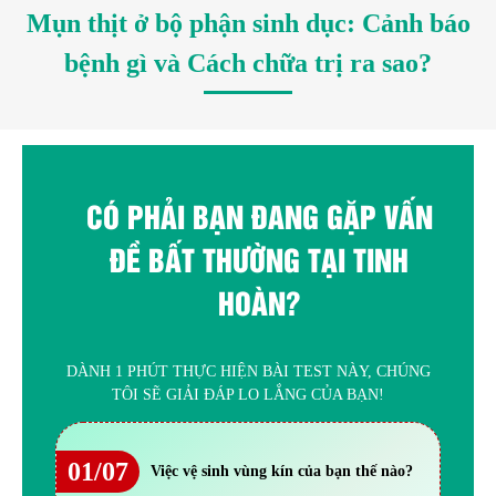
Mụn thịt ở bộ phận sinh dục: Cảnh báo
bệnh gì và Cách chữa trị ra sao?
CÓ PHẢI BẠN ĐANG GẶP VẤN
ĐỀ BẤT THƯỜNG TẠI TINH
HOÀN?
DÀNH 1 PHÚT THỰC HIỆN BÀI TEST NÀY, CHÚNG
TÔI SẼ GIẢI ĐÁP LO LẮNG CỦA BẠN!
01/07
Việc vệ sinh vùng kín của bạn thế nào?