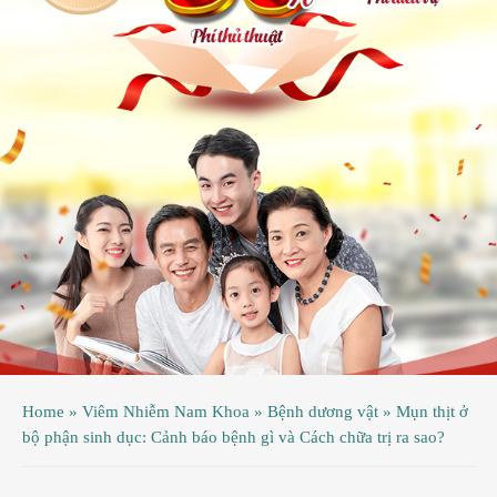
ệnh
ã
ội
ệnh
inh
ý
ao
uy
ầu
hụ
Home
»
Viêm Nhiễm Nam Khoa
»
Bệnh dương vật
»
Mụn thịt ở
hoa
bộ phận sinh dục: Cảnh báo bệnh gì và Cách chữa trị ra sao?