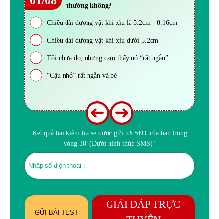
01/08
thường không?
Chiều dài dương vật khi xìu là 5.2cm - 8.16cm
Chiều dài dương vật khi xìu dưới 5.2cm
Tôi chưa đo, nhưng cảm thấy nó “rất ngắn”
“Cậu nhỏ” rất ngắn và bé
Kết quả bài kiểm tra sẽ được gửi tới SĐT của bạn trong
vòng 30' (Dưới hình thức SMS)"
GIẢI ĐÁP TRỰC
GỬI BÀI TEST