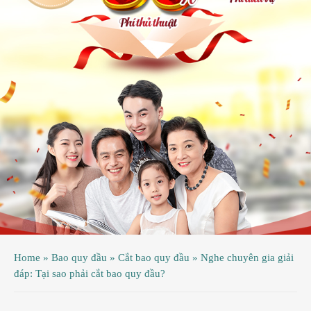
ệnh
ã
ội
ệnh
inh
ý
ao
uy
ầu
hụ
Home
»
Bao quy đầu
»
Cắt bao quy đầu
»
Nghe chuyên gia giải
hoa
đáp: Tại sao phải cắt bao quy đầu?