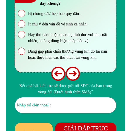
đây không?
Bị chứng dài/ hẹp bao quy đầu.
Ít chú ý đến vấn đề vệ sinh cá nhân.
Hay thủ dâm hoặc quan hệ tình dục với tần suất
nhiều, không dùng biện pháp bảo vệ.
Đang gặp phải chấn thương vùng kín do tai nạn
hoặc thực hiện các thủ thuật tại vùng kín.
Kết quả bài kiểm tra sẽ được gửi tới SĐT của bạn trong
vòng 30' (Dưới hình thức SMS)"
GIẢI ĐÁP TRỰC