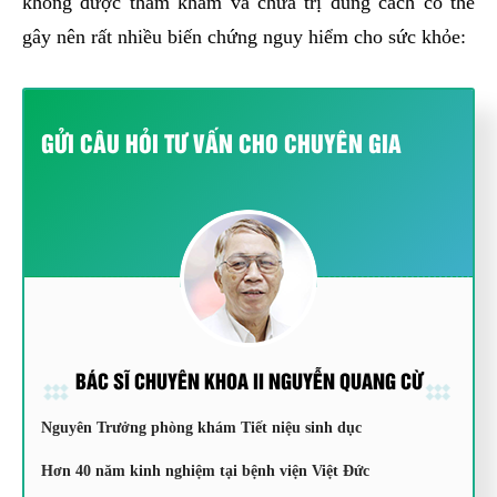
không được thăm khám và chữa trị đúng cách có thể
gây nên rất nhiều biến chứng nguy hiểm cho sức khỏe:
GỬI CÂU HỎI TƯ VẤN CHO CHUYÊN GIA
BÁC SĨ CHUYÊN KHOA II NGUYỄN QUANG CỪ
Nguyên Trưởng phòng khám Tiết niệu sinh dục
Hơn 40 năm kinh nghiệm tại bệnh viện Việt Đức