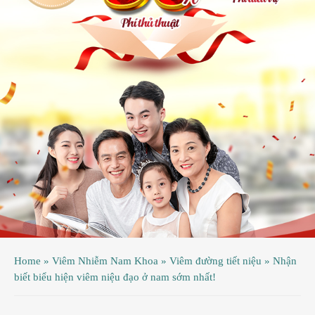
ệnh
ã
ội
ệnh
inh
ý
ao
uy
ầu
hụ
Home
»
Viêm Nhiễm Nam Khoa
»
Viêm đường tiết niệu
»
Nhận
hoa
biết biểu hiện viêm niệu đạo ở nam sớm nhất!