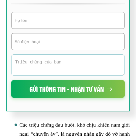
GỬI THÔNG TIN - NHẬN TƯ VẤN
Các triệu chứng đau buốt, khó chịu khiến nam giới
ngại “chuyện ấy”, là nguyên nhân gây đổ vỡ hạnh