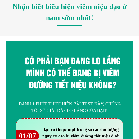
Nhận biết biểu hiện viêm niệu đạo ở
nam sớm nhất!
CÓ PHẢI BẠN ĐANG LO LẮNG
MÌNH CÓ THỂ ĐANG BỊ VIÊM
ĐƯỜNG TIẾT NIỆU KHÔNG?
DÀNH 1 PHÚT THỰC HIỆN BÀI TEST NÀY, CHÚNG
TÔI SẼ GIẢI ĐÁP LO LẮNG CỦA BẠN!
Bạn có thuộc một trong số các đối tượng
01/07
nguy cơ cao bị viêm đường tiết niệu dưới