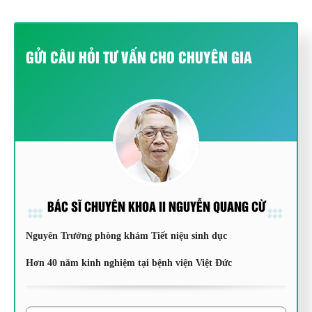
GỬI CÂU HỎI TƯ VẤN CHO CHUYÊN GIA
BÁC SĨ CHUYÊN KHOA II NGUYỄN QUANG CỪ
Nguyên Trưởng phòng khám Tiết niệu sinh dục
Hơn 40 năm kinh nghiệm tại bệnh viện Việt Đức