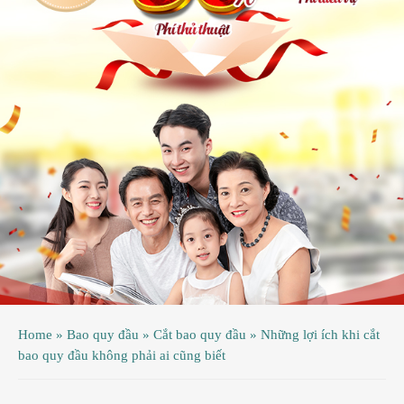
ệnh
ã
ội
ệnh
inh
ý
ao
uy
ầu
hụ
Home
»
Bao quy đầu
»
Cắt bao quy đầu
»
Những lợi ích khi cắt
hoa
bao quy đầu không phải ai cũng biết