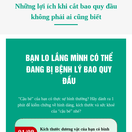
Những lợi ích khi cắt bao quy đầu
không phải ai cũng biết
BẠN LO LẮNG MÌNH CÓ THỂ
ĐANG BỊ BỆNH LÝ BAO QUY
ĐẦU
“Cậu bé” của bạn có thực sự bình thường? Hãy dành ra 1
phút để kiểm chứng về hình dáng, kích thước và sức khoẻ
của “cậu bé” nhé?
Kích thước dương vật của bạn có bình