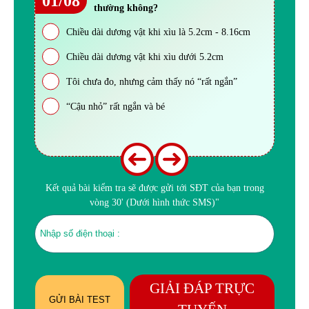
01/08
thường không?
Chiều dài dương vật khi xìu là 5.2cm - 8.16cm
Chiều dài dương vật khi xìu dưới 5.2cm
Tôi chưa đo, nhưng cảm thấy nó “rất ngắn”
“Cậu nhỏ” rất ngắn và bé
Kết quả bài kiểm tra sẽ được gửi tới SĐT của bạn trong
vòng 30' (Dưới hình thức SMS)"
GIẢI ĐÁP TRỰC
GỬI BÀI TEST