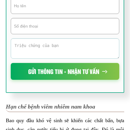
GỬI THÔNG TIN - NHẬN TƯ VẤN
Hạn chế bệnh viêm nhiễm nam khoa
Bao quy đầu khó vệ sinh sẽ khiến các chất bẩn, bựa
sinh dục, cặn nước tiểu bị ứ đọng tại đây. Đó là môi