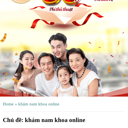
ệnh
ã
ội
ệnh
inh
ý
ao
uy
ầu
hụ
Home
»
khám nam khoa online
hoa
Chủ đề:
khám nam khoa online