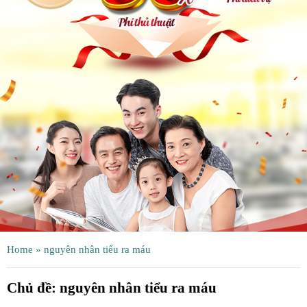
ệnh
ã
ội
ệnh
inh
ý
ao
uy
ầu
hụ
Home
»
nguyên nhân tiểu ra máu
hoa
Chủ đề:
nguyên nhân tiểu ra máu