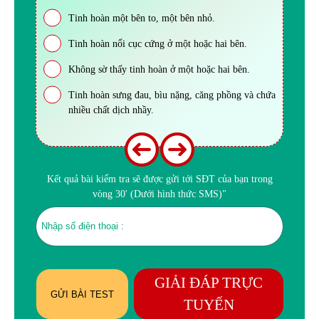
Tinh hoàn một bên to, một bên nhỏ.
Tinh hoàn nổi cục cứng ở một hoặc hai bên.
Không sờ thấy tinh hoàn ở một hoặc hai bên.
Tinh hoàn sưng đau, bìu nặng, căng phồng và chứa
nhiều chất dịch nhầy.
Kết quả bài kiểm tra sẽ được gửi tới SĐT của bạn trong
vòng 30' (Dưới hình thức SMS)"
GIẢI ĐÁP TRỰC
GỬI BÀI TEST
TUYẾN