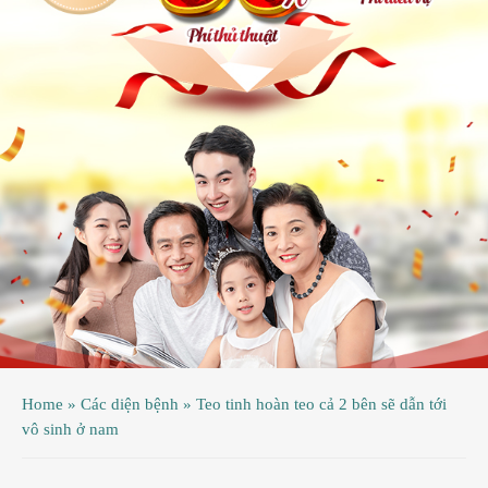
ệnh
ã
ội
ệnh
inh
ý
ao
uy
ầu
hụ
Home
»
Các diện bệnh
»
Teo tinh hoàn teo cả 2 bên sẽ dẫn tới
hoa
vô sinh ở nam