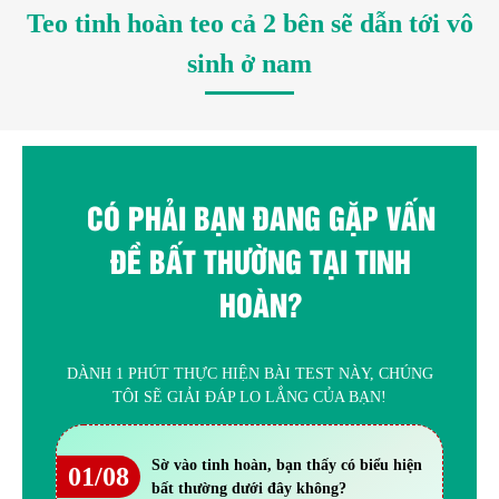
Teo tinh hoàn teo cả 2 bên sẽ dẫn tới vô
sinh ở nam
CÓ PHẢI BẠN ĐANG GẶP VẤN
ĐỀ BẤT THƯỜNG TẠI TINH
HOÀN?
DÀNH 1 PHÚT THỰC HIỆN BÀI TEST NÀY, CHÚNG
TÔI SẼ GIẢI ĐÁP LO LẮNG CỦA BẠN!
Sờ vào tinh hoàn, bạn thấy có biểu hiện
01/08
bất thường dưới đây không?