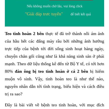
Nếu không muốn chờ lâu, vui lòng click
"Giải đáp trưc tuyến"
để biết kết quả
Teo tinh hoàn 2 bên
thực tế đã trở thành nỗi ám ảnh
của hầu hết các đấng mày râu bởi những ảnh hưởng
trực tiếp của bệnh tới đời sống sinh hoạt hàng ngày,
chuyện chăn gối cũng như là khả năng sinh sản ở phái
mạnh. Theo dữ liệu thống kê đến từ Bộ Y tế, có tới hơn
80%
đàn ông bị teo tinh hoàn ở cả 2 bên
bị hiếm
muộn vô sinh. Vậy, tinh hoàn teo là như thế nào,
nguyên nhân dẫn tới tình trạng, biểu hiện và cách điều
trị ra sao?
Đây là bài viết về bệnh teo tinh hoàn, với mục đích