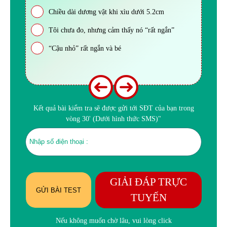
Chiều dài dương vật khi xìu dưới 5.2cm
Tôi chưa đo, nhưng cảm thấy nó “rất ngắn”
“Cậu nhỏ” rất ngắn và bé
Kết quả bài kiểm tra sẽ được gửi tới SĐT của bạn trong
vòng 30' (Dưới hình thức SMS)"
GIẢI ĐÁP TRỰC
GỬI BÀI TEST
TUYẾN
Nếu không muốn chờ lâu, vui lòng click