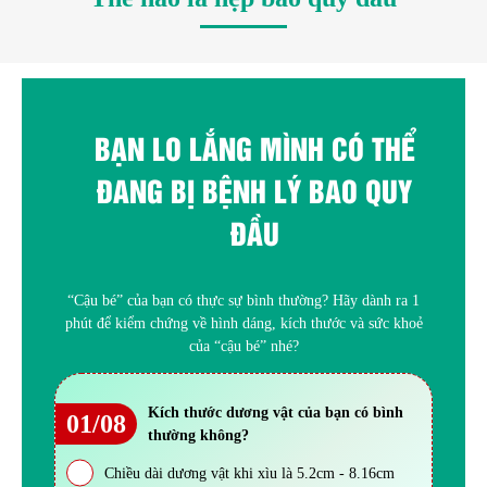
BẠN LO LẮNG MÌNH CÓ THỂ
ĐANG BỊ BỆNH LÝ BAO QUY
ĐẦU
“Cậu bé” của bạn có thực sự bình thường? Hãy dành ra 1
phút để kiểm chứng về hình dáng, kích thước và sức khoẻ
của “cậu bé” nhé?
Kích thước dương vật của bạn có bình
01/08
thường không?
Chiều dài dương vật khi xìu là 5.2cm - 8.16cm