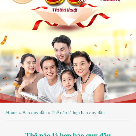
ệnh
ã
ội
ệnh
inh
ý
ao
uy
ầu
hụ
Home
»
Bao quy đầu
»
Thế nào là hẹp bao quy đầu
hoa
Thế nào là hẹp bao quy đầu