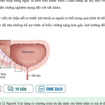
 sinh hoạt hàng ngày là điều khó tránh khỏi. Chưa dừng lại đó, đây c
iến chứng nghiêm trọng đối với sức khỏe.
ểu do thận tiết ra trước khi thoát ra ngoài cơ thể trong quá trình đi ti
 độ nhẹ không hỗ trợ chữa sẽ biến chứng nặng hơn gây ảnh hưởng đến
52 Nguyễn Trãi đang có chương trình ưu đãi dành cho bệnh nhân có mã số đ