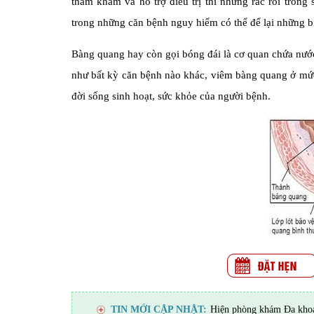
thăm khám và hỗ trợ điều trị thì những rắc rối trong
trong những căn bệnh nguy hiểm có thể để lại những b
Bàng quang hay còn gọi bóng đái là cơ quan chứa nước ti
như bất kỳ căn bệnh nào khác, viêm bàng quang ở mức
đời sống sinh hoạt, sức khỏe của người bệnh.
TIN MỚI CẬP NHẬT:
Hiện phòng khám Đa khoa 