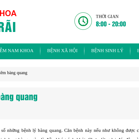
THỜI GIAN
8:00 - 20:00
IỄM NAM KHOA
BỆNH XÃ HỘI
BỆNH SINH LÝ
viêm bàng quang
bàng quang
g số những bệnh lý bàng quang. Căn bệnh này nếu như không được 