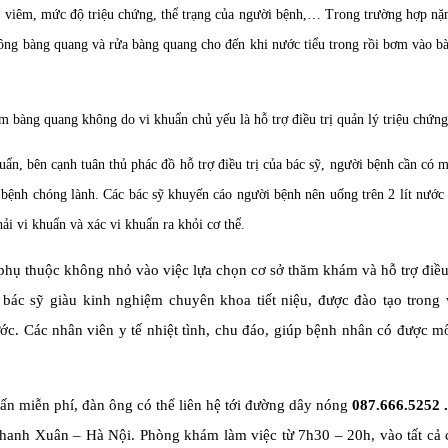
ây viêm, mức độ triệu chứng, thể trạng của người bệnh,… Trong trường hợp nặ
hông bàng quang và rửa bàng quang cho đến khi nước tiểu trong rồi bơm vào b
êm bàng quang không do vi khuẩn chủ yếu là hỗ trợ điều trị quản lý triệu chứng
n, bên cạnh tuân thủ phác đồ hỗ trợ điều trị của bác sỹ, người bệnh cần có 
 bệnh chóng lành. Các bác sỹ khuyến cáo người bệnh nên uống trên 2 lít nước
ải vi khuẩn và xác vi khuẩn ra khỏi cơ thể.
g phụ thuộc không nhỏ vào việc lựa chọn cơ sở thăm khám và hỗ trợ điều
ác sỹ giàu kinh nghiệm chuyên khoa tiết niệu, được đào tạo trong 
ớc. Các nhân viên y tế nhiệt tình, chu đáo, giúp bệnh nhân có được m
ấn miễn phí, đàn ông có thể liên hệ tới đường dây nóng
087.666.5252 .
hanh Xuân – Hà Nội. Phòng khám làm việc từ 7h30 – 20h, vào tất cả 