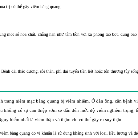
 hóa trị có thể gây viêm bàng quang.
ng một số hóa chất, chẳng hạn như tắm bồn với xà phòng tạo bọt, dùng bao 
ệnh đái tháo đường, sỏi thận, phì đại tuyến tiền liệt hoặc tổn thương tủy sốn
ình trạng niêm mạc bàng quang bị viêm nhiễm. Ở đàn ông, căn bệnh v
ếu không có sự can thiệp sớm sẽ dẫn đến mức độ viêm nghiêm trọng, t
uy hiểm nhất là viêm thận và thậm chí có thể gây ra suy thận.
 viêm bàng quang do vi khuẩn là sử dụng kháng sinh với loại, liều lượng và th