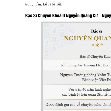
trong tuần, kể cả lễ Tết.
Bác Sĩ Chuyên Khoa II Nguyễn Quang Cừ – Nguyê