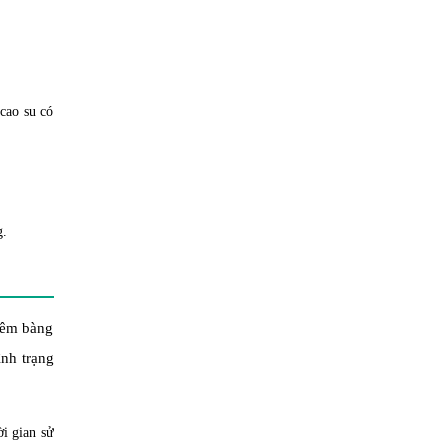
cao su có
g.
iêm bàng
ình trạng
ời gian sử