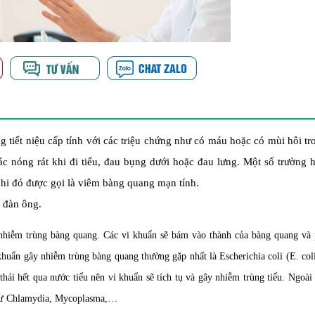
tiết niệu cấp tính với các triệu chứng như có máu hoặc có mùi hôi t
iác nóng rát khi đi tiểu, đau bụng dưới hoặc đau lưng. Một số trường h
, khi đó được gọi là viêm bàng quang mạn tính.
 đàn ông.
hiễm trùng bàng quang. Các vi khuẩn sẽ bám vào thành của bàng quang và p
 khuẩn gây nhiễm trùng bàng quang thường gặp nhất là Escherichia coli (E. col
thải hết qua nước tiểu nên vi khuẩn sẽ tích tụ và gây nhiễm trùng tiểu. Ngoài
như Chlamydia, Mycoplasma,…