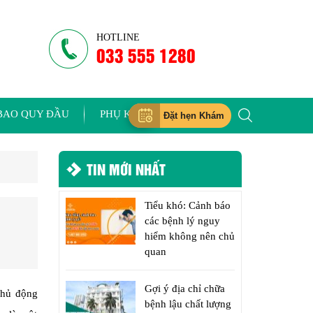
HOTLINE
033 555 1280
BAO QUY ĐẦU
PHỤ KHOA
Đặt hẹn Khám
TIN MỚI NHẤT
Tiểu khó: Cảnh báo
các bệnh lý nguy
hiểm không nên chủ
quan
Gợi ý địa chỉ chữa
chủ động
bệnh lậu chất lượng