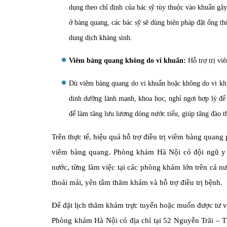
dụng theo chỉ định của bác sỹ tùy thuộc vào khuẩn g
ở bàng quang, các bác sỹ sẽ dùng biện pháp đặt ống t
dung dịch kháng sinh.
Viêm bàng quang không do vi khuẩn:
Hỗ trợ trị vi
Dù viêm bàng quang do vi khuẩn hoặc không do vi khuẩ
dinh dưỡng lành mạnh, khoa học, nghỉ ngơi hợp lý để
để làm tăng lưu lượng dòng nước tiểu, giúp tăng đào th
Trên thực tế, hiệu quả hỗ trợ điều trị viêm bàng quan
viêm bàng quang. Phòng khám Hà Nội có đội ngũ y b
nước, từng làm việc tại các phòng khám lớn trên cả nư
thoải mái, yên tâm thăm khám và hỗ trợ điều trị bệnh.
Để đặt lịch thăm khám trực tuyến hoặc muốn được tư v
Phòng khám Hà Nội có địa chỉ tại 52 Nguyễn Trãi – T