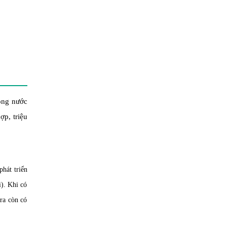
rong nước
ợp, triệu
hát triển
i). Khi có
 ra còn có