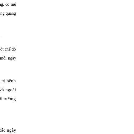
ng, có mủ
àng quang
.
một chế độ
 mỗi ngày
 trị bệnh
và ngoài
ôi trường
các ngày