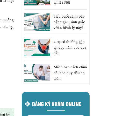
òn là một
tại Hà Nội
Tiểu buốt cảnh báo
ểu. Giống
bệnh gì? Cảnh giác
 tâm lý,
với 4 bệnh lý này!
4 sự cố thường gặp
tại dây hãm bao quy
đầu
Mách bạn cách chữa
dài bao quy đầu an
toàn
ĐĂNG KÝ KHÁM ONLINE
ăng ký