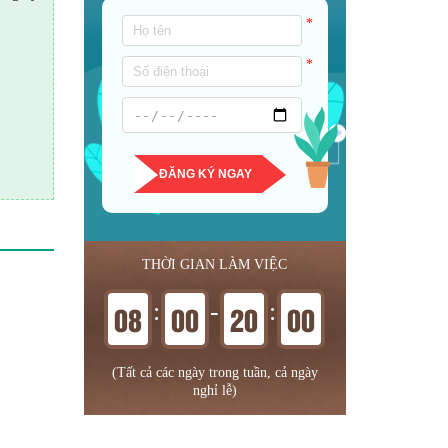
*
*
ĐĂNG KÝ NGAY
THỜI GIAN LÀM VIỆC
:
-
:
08
00
20
00
(Tất cả các ngày trong tuần, cả ngày
nghỉ lễ)