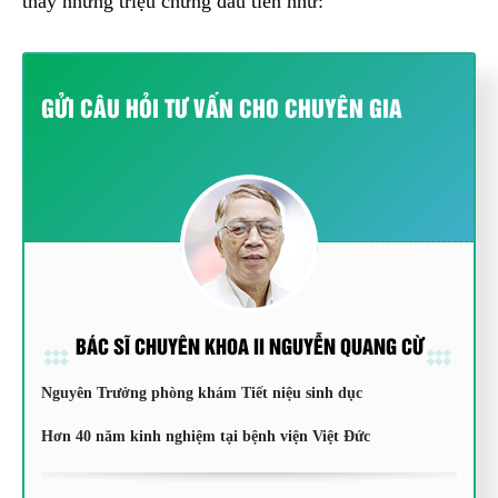
thấy những triệu chứng đầu tiên như:
GỬI CÂU HỎI TƯ VẤN CHO CHUYÊN GIA
BÁC SĨ CHUYÊN KHOA II NGUYỄN QUANG CỪ
Nguyên Trưởng phòng khám Tiết niệu sinh dục
Hơn 40 năm kinh nghiệm tại bệnh viện Việt Đức