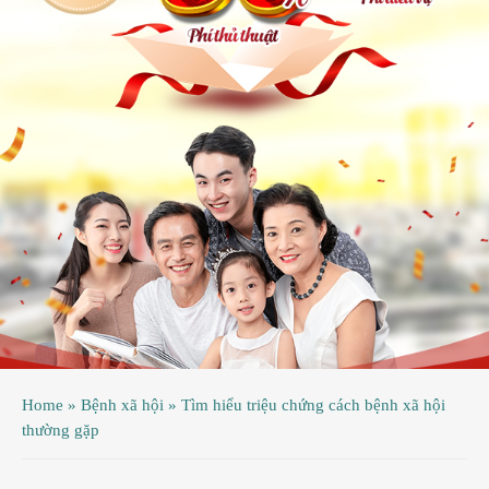
ệnh
ã
ội
ệnh
inh
ý
ao
uy
ầu
hụ
Home
»
Bệnh xã hội
»
Tìm hiểu triệu chứng cách bệnh xã hội
hoa
thường gặp