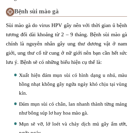
Bệnh sùi mào gà
Sùi mào gà do virus HPV gây nên với thời gian ủ bệnh
tương đối dài khoảng từ 2 – 9 tháng. Bệnh sùi mào gà
chính là nguyên nhân gây ung thư dương vật ở nam
giới, ung thư cổ tử cung ở nữ giới nên bạn cần hết sức
lưu ý. Bệnh sẽ có những biểu hiện cụ thể là:
Xuất hiện đám mụn sùi có hình dạng u nhú, màu
hồng nhạt không gây ngứa ngáy khó chịu tại vùng
kín.
Đám mụn sùi có chân, lan nhanh thành từng mảng
như bông súp lơ hay hoa mào gà.
Mụn sẽ vỡ, lở loét và chảy dịch mủ gây ẩm ướt,
ngứa ngáy.