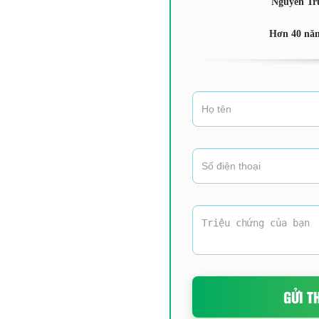
Nguyên Tr
Hơn 40 năm
GỬI T