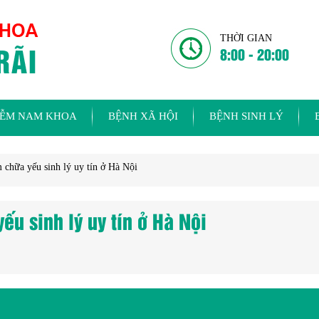
THỜI GIAN
8:00 - 20:00
IỄM NAM KHOA
BỆNH XÃ HỘI
BỆNH SINH LÝ
chữa yếu sinh lý uy tín ở Hà Nội
u sinh lý uy tín ở Hà Nội