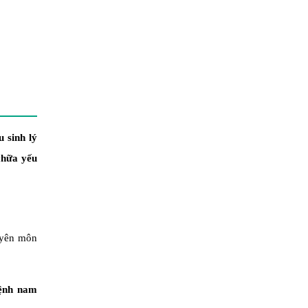
u sinh lý
chữa yếu
huyên môn
ệnh nam