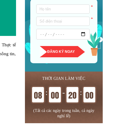
*
*
? Thực tế
ĐĂNG KÝ NGAY
hông tin,
THỜI GIAN LÀM VIỆC
:
-
:
08
00
20
00
(Tất cả các ngày trong tuần, cả ngày
nghỉ lễ)