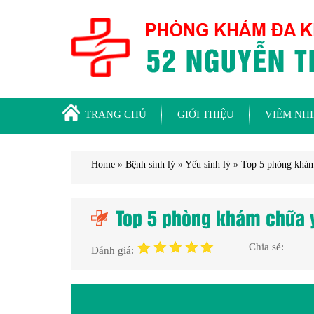
TRANG CHỦ
GIỚI THIỆU
VIÊM NH
Home
»
Bệnh sinh lý
»
Yếu sinh lý
»
Top 5 phòng khám 
Top 5 phòng khám chữa yế
Chia sẻ:
Đánh giá: