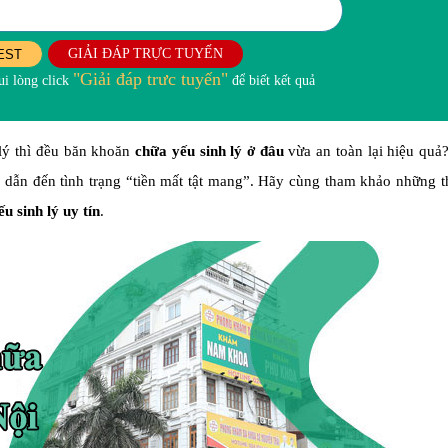
GIẢI ĐÁP TRỰC TUYẾN
EST
"Giải đáp trưc tuyến"
i lòng click
để biết kết quả
 lý thì đều băn khoăn
chữa yếu sinh lý ở đâu
vừa an toàn lại hiệu quả
 đã dẫn đến tình trạng “tiền mất tật mang”. Hãy cùng tham khảo những t
 sinh lý uy tín
.