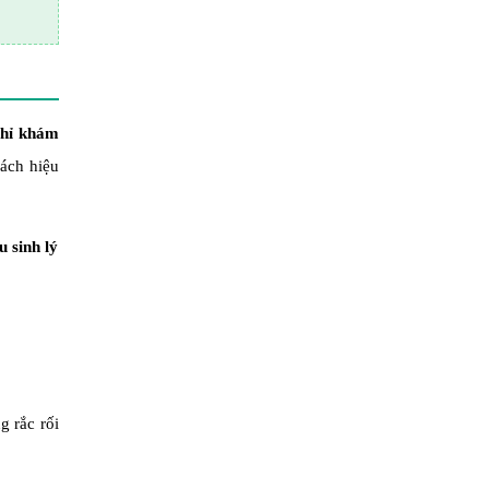
chỉ khám
ách hiệu
u sinh lý
g rắc rối