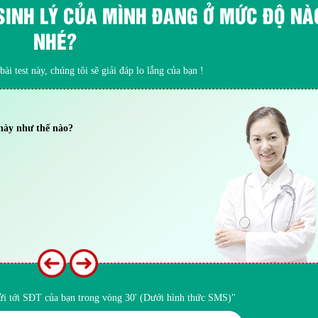
SINH LÝ CỦA MÌNH ĐANG Ở MỨC ĐỘ NÀ
NHÉ?
ài test này, chúng tôi sẽ giải đáp lo lắng của bạn !
 này như thế nào?
gửi tới SĐT của bạn trong vòng 30' (Dưới hình thức SMS)"