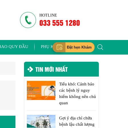
HOTLINE
033 555 1280
BAO QUY ĐẦU
PHỤ KHOA
Đặt hẹn Khám
TIN MỚI NHẤT
Tiểu khó: Cảnh báo
các bệnh lý nguy
hiểm không nên chủ
quan
Gợi ý địa chỉ chữa
bệnh lậu chất lượng