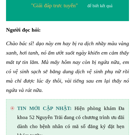
"Giải đáp trưc tuyến"
để biết kết quả
Người đọc hỏi:
Chào bác sĩ! dạo này em hay bị ra dịch nhầy màu vàng
xanh, hơi tanh, nó ẩm ướt suốt ngày khiến em cảm thấy
mất tự tin lắm. Mà mấy hôm nay còn bị ngứa nữa, em
có vệ sinh sạch sẽ bằng dung dịch vệ sinh phụ nữ rồi
mà chỉ được lúc ấy thôi, vài tiếng sau em lại thấy nó
ngứa và rát nữa.
TIN MỚI CẬP NHẬT:
Hiện phòng khám Đa
khoa 52 Nguyễn Trãi đang có chương trình ưu đãi
dành cho bệnh nhân có mã số đăng ký đặt hẹn