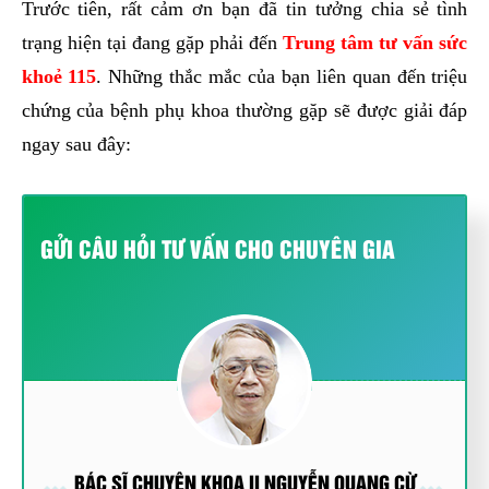
Trước tiên, rất cảm ơn bạn đã tin tưởng chia sẻ tình
trạng hiện tại đang gặp phải đến
Trung tâm tư vấn sức
khoẻ 115
. Những thắc mắc của bạn liên quan đến triệu
chứng của bệnh phụ khoa thường gặp sẽ được giải đáp
ngay sau đây:
GỬI CÂU HỎI TƯ VẤN CHO CHUYÊN GIA
BÁC SĨ CHUYÊN KHOA II NGUYỄN QUANG CỪ