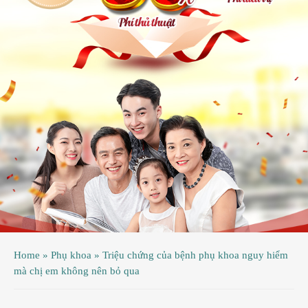
ệnh
ã
ội
ệnh
inh
ý
ao
uy
ầu
hụ
Home
»
Phụ khoa
»
Triệu chứng của bệnh phụ khoa nguy hiểm
hoa
mà chị em không nên bỏ qua