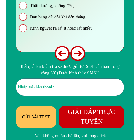
Thất thường, không đều,
Đau bụng dữ dội khi đến tháng,
Kinh nguyệt ra rất ít hoặc rất nhiều
Kết quả bài kiểm tra sẽ được gửi tới SĐT của bạn trong
vòng 30' (Dưới hình thức SMS)"
GIẢI ĐÁP TRỰC
GỬI BÀI TEST
TUYẾN
Nếu không muốn chờ lâu, vui lòng click