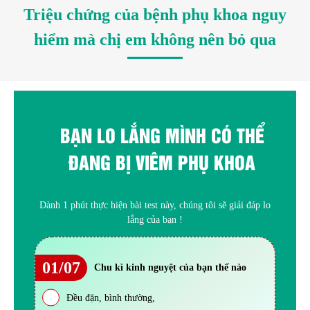
Triệu chứng của bệnh phụ khoa nguy
hiểm mà chị em không nên bỏ qua
BẠN LO LẮNG MÌNH CÓ THỂ
ĐANG BỊ VIÊM PHỤ KHOA
Dành 1 phút thực hiện bài test này, chúng tôi sẽ giải đáp lo
lắng của bạn !
01/07
Chu kì kinh nguyệt của bạn thế nào
Đều đặn, bình thường,