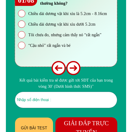
01/08
thường không?
Chiều dài dương vật khi xìu là 5.2cm - 8.16cm
Chiều dài dương vật khi xìu dưới 5.2cm
Tôi chưa đo, nhưng cảm thấy nó “rất ngắn”
“Cậu nhỏ” rất ngắn và bé
Kết quả bài kiểm tra sẽ được gửi tới SĐT của bạn trong
vòng 30' (Dưới hình thức SMS)"
GIẢI ĐÁP TRỰC
GỬI BÀI TEST