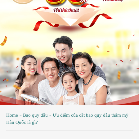
ệnh
ã
ội
ệnh
inh
ý
ao
uy
ầu
hụ
Home
»
Bao quy đầu
»
Ưu điểm của cắt bao quy đầu thẩm mỹ
hoa
Hàn Quốc là gì?