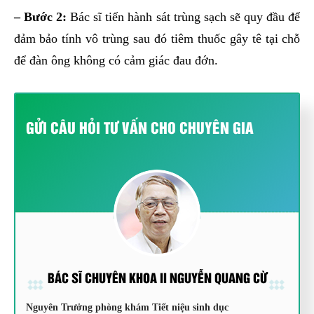
– Bước 2:
Bác sĩ tiến hành sát trùng sạch sẽ quy đầu để
đảm bảo tính vô trùng sau đó tiêm thuốc gây tê tại chỗ
để đàn ông không có cảm giác đau đớn.
GỬI CÂU HỎI TƯ VẤN CHO CHUYÊN GIA
BÁC SĨ CHUYÊN KHOA II NGUYỄN QUANG CỪ
Nguyên Trưởng phòng khám Tiết niệu sinh dục