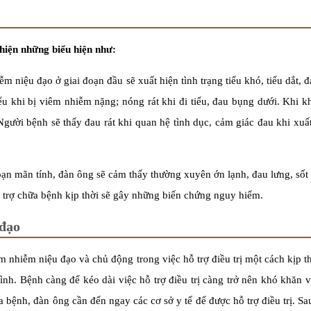
hiện những biểu hiện như:
 niệu đạo ở giai đoạn đầu sẽ xuất hiện tình trạng tiểu khó, tiểu dắt, đ
iểu khi bị viêm nhiễm nặng; nóng rát khi đi tiểu, đau bụng dưới. Khi 
gười bệnh sẽ thấy đau rát khi quan hệ tình dục, cảm giác đau khi xuất
đoạn mãn tính, đàn ông sẽ cảm thấy thường xuyên ớn lạnh, đau lưng, sốt
rợ chữa bệnh kịp thời sẽ gây những biến chứng nguy hiểm.
 đạo
nhiễm niệu đạo và chủ động trong việc hỗ trợ điều trị một cách kịp t
nh. Bệnh càng để kéo dài việc hỗ trợ điều trị càng trở nên khó khăn 
 bệnh, đàn ông cần đến ngay các cơ sở y tế để được hỗ trợ điều trị. Sa