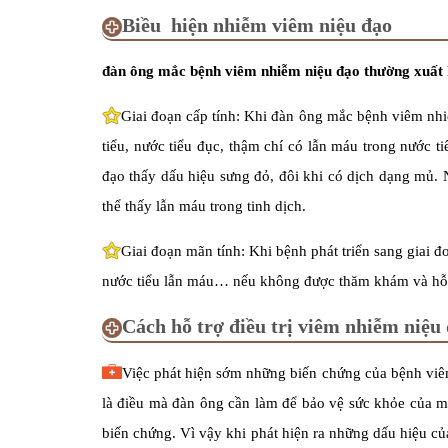
Biều hiện nhiễm viêm niệu đạo
đàn ông mắc bệnh viêm nhiễm niệu đạo thường xuất 
Giai đoạn cấp tính: Khi đàn ông mắc bệnh viêm nhiễm
tiểu, nước tiểu đục, thậm chí có lẫn máu trong nước t
đạo thấy dấu hiệu sưng đỏ, đôi khi có dịch dạng mủ. N
thể thấy lẫn máu trong tinh dịch.
Giai đoạn mãn tính: Khi bệnh phát triển sang giai 
nước tiểu lẫn máu… nếu không được thăm khám và hỗ t
Cách hỗ trợ điều trị viêm nhiễm niệu
Việc phát hiện sớm những biến chứng của bệnh viêm 
là điều mà đàn ông cần làm để bảo vệ sức khỏe của mì
biến chứng. Vì vậy khi phát hiện ra những dấu hiệu của