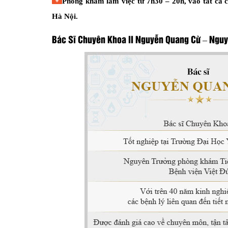
Phòng khám làm việc từ 7h30 – 20h, vào tất cả c
Hà Nội.
Bác Sĩ Chuyên Khoa II Nguyễn Quang Cừ – Nguyê