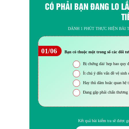
CÓ PHẢI BẠN ĐANG LO L
TI
DÀNH 1 PHÚT THỰC HIỆN BÀI T
01/06
Bạn có thuộc một trong số các đối t
Bị chứng dài/ hẹp bao quy 
Ít chú ý đến vấn đề vệ sinh 
Hay thủ dâm hoặc quan hệ tì
Đang gặp phải chấn thương v
Kết quả bài kiểm tra sẽ được 