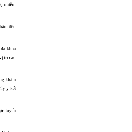
độ nhiễm
nhằm tiêu
ị đa khoa
ị trí cao
hòng khám
ây y kết
rực tuyến