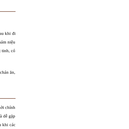
au khi đi
khám niệu
 tinh, có
 chán ăn,
hời chính
và dễ gặp
u khi các