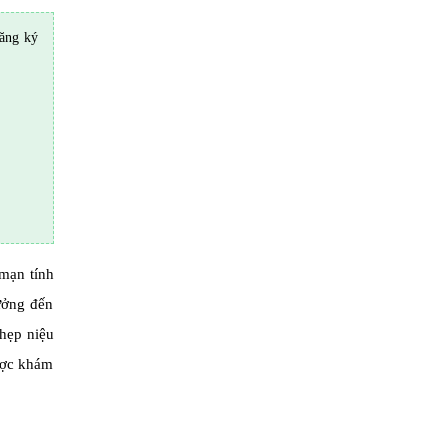
ăng ký
 mạn tính
ưởng đến
hẹp niệu
được khám