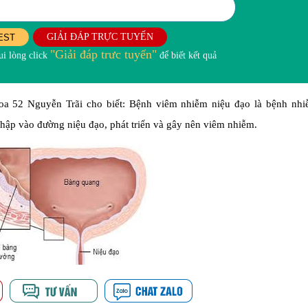
GIẢI ĐÁP TRỰC TUYẾN
EST
"Giải đáp trưc tuyến"
i lòng click
để biết kết quả
 52 Nguyễn Trãi cho biết: Bệnh viêm nhiễm niệu đạo là bệnh nhi
hập vào đường niệu đạo, phát triển và gây nên viêm nhiễm.