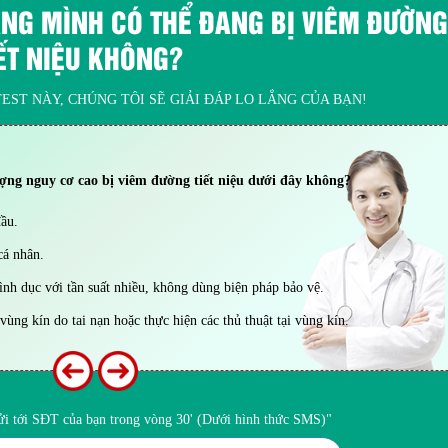
ẮNG MÌNH CÓ THỂ ĐANG BỊ VIÊM ĐƯỜNG
ẾT NIỆU KHÔNG?
EST NÀY, CHÚNG TÔI SẼ GIẢI ĐÁP LO LẮNG CỦA BẠN!
ượng nguy cơ cao bị viêm đường tiết niệu dưới đây không?
đầu.
cá nhân.
nh dục với tần suất nhiều, không dùng biện pháp bảo vệ.
ùng kín do tai nạn hoặc thực hiện các thủ thuật tại vùng kín.
gửi tới SĐT của bạn trong vòng 30' (Dưới hình thức SMS)"