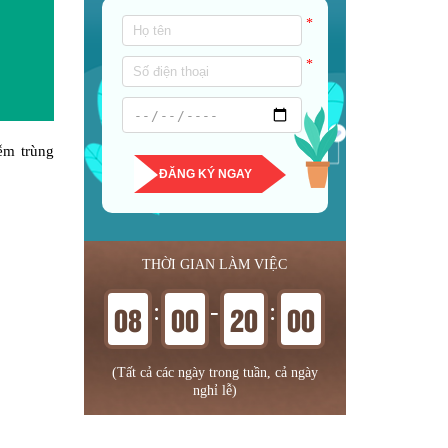
*
*
ễm trùng
ĐĂNG KÝ NGAY
THỜI GIAN LÀM VIỆC
:
-
:
08
00
20
00
(Tất cả các ngày trong tuần, cả ngày
nghỉ lễ)