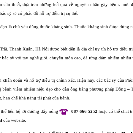
m cần thiết, dựa trên những kết quả về nguyên nhân gây bệnh, mức 
ác sỹ sẽ có phác đồ hỗ trợ điều trị cụ thể.
u đạo là chủ yếu dùng thuốc kháng sinh. Thuốc kháng sinh được dùng 
, Thanh Xuân, Hà Nội được biết đến là địa chỉ uy tín hỗ trợ điều tr
 bác sỹ với tay nghề giỏi. chuyên môn cao, đã từng đảm nhiệm nhiều v
ện chẩn đoán và hỗ trợ điều trị chính xác. Hiện nay, các bác sỹ của P
trị bệnh viêm nhiễm niệu đạo cho đàn ông bằng phương pháp Đông – T
t, hạn chế khả năng tái phát của bệnh.
 thể liên hệ tới đường dây nóng
087 666 5252
hoặc có thể chat t
n]
của website.