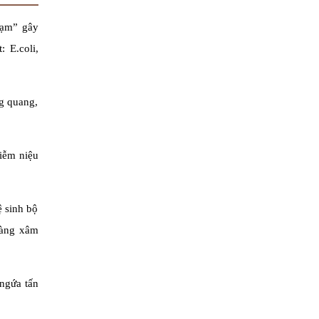
hạm” gây
 E.coli,
ng quang,
hiễm niệu
ệ sinh bộ
dàng xâm
 ngứa tấn