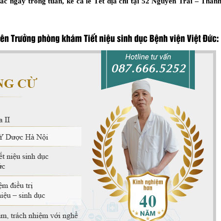
ác ngày trong tuần, kể cả lễ Tết địa chỉ tại 52 Nguyễn Trãi – Than
n Trưởng phòng khám Tiết niệu sinh dục Bệnh viện Việt Đức: