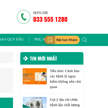
HOTLINE
033 555 1280
BAO QUY ĐẦU
PHỤ KHOA
Đặt hẹn Khám
TIN MỚI NHẤT
Tiểu khó: Cảnh báo
các bệnh lý nguy
hiểm không nên chủ
quan
Gợi ý địa chỉ chữa
bệnh lậu chất lượng