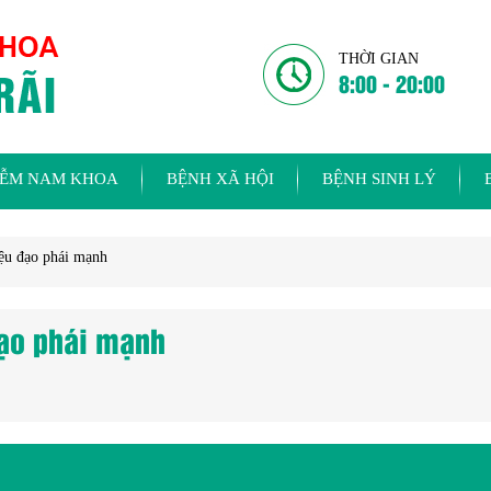
THỜI GIAN
8:00 - 20:00
IỄM NAM KHOA
BỆNH XÃ HỘI
BỆNH SINH LÝ
ệu đạo phái mạnh
ạo phái mạnh