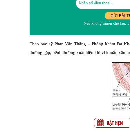
GỬI BÀI T
Nếu không muốn chờ lâu, vu
Theo bác sỹ Phan Văn Thắng – Phòng khám Đa Khoa
thường gặp, bệnh thường xuất hiện khi vi khuẩn xâm n