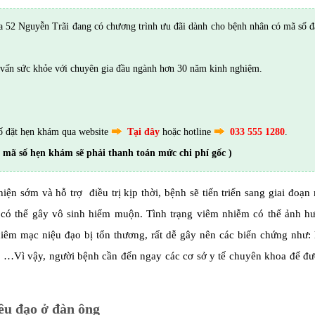
52 Nguyễn Trãi đang có chương trình ưu đãi dành cho bệnh nhân có mã số đ
vấn sức khỏe với chuyên gia đầu ngành hơn 30 năm kinh nghiệm.
ố đặt hẹn khám qua website
Tại đây
hoặc hotline
033 555 1280
.
 mã số hẹn khám sẽ phải thanh toán mức chi phí gốc )
n sớm và hỗ trợ điều trị kịp thời, bệnh sẽ tiến triển sang giai đoạn
có thể gây vô sinh hiếm muộn. Tình trạng viêm nhiễm có thể ảnh h
iêm mạc niệu đạo bị tổn thương, rất dễ gây nên các biến chứng như: 
nh, …Vì vậy, người bệnh cần đến ngay các cơ sở y tế chuyên khoa để 
êu đạo ở đàn ông