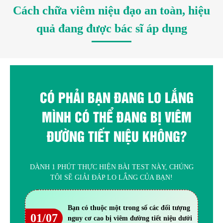
Cách chữa viêm niệu đạo an toàn, hiệu
quả đang được bác sĩ áp dụng
CÓ PHẢI BẠN ĐANG LO LẮNG
MÌNH CÓ THỂ ĐANG BỊ VIÊM
ĐƯỜNG TIẾT NIỆU KHÔNG?
DÀNH 1 PHÚT THỰC HIỆN BÀI TEST NÀY, CHÚNG
TÔI SẼ GIẢI ĐÁP LO LẮNG CỦA BẠN!
Bạn có thuộc một trong số các đối tượng
01/07
nguy cơ cao bị viêm đường tiết niệu dưới