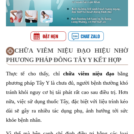
CHỮA VIÊM NIỆU ĐẠO HIỆU NHỜ
PHƯƠNG PHÁP ĐÔNG TÂY Y KẾT HỢP
Thực tế cho thấy, chỉ
chữa viêm niệu đạo
bằng
phương pháp Tây Y là chưa đủ, người bệnh thường khó
tránh khỏi nguy cơ bị tái phát rất cao sau điều trị. Hơn
nữa, việc sử dụng thuốc Tây, đặc biệt với liệu trình kéo
dài sẽ gây ra nhiều tác dụng phụ, ảnh hưởng tới sức
khỏe bệnh nhân.
Vì thế mà bên cạnh chỉ định điều trị bằng các loại