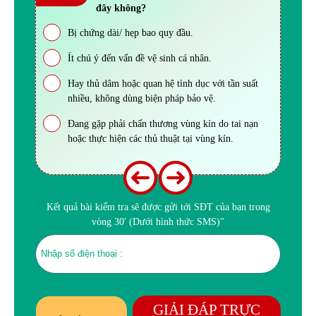
đây không?
Bị chứng dài/ hẹp bao quy đầu.
Ít chú ý đến vấn đề vệ sinh cá nhân.
Hay thủ dâm hoặc quan hệ tình dục với tần suất
nhiều, không dùng biện pháp bảo vệ.
Đang gặp phải chấn thương vùng kín do tai nạn
hoặc thực hiện các thủ thuật tại vùng kín.
Kết quả bài kiểm tra sẽ được gửi tới SĐT của bạn trong
vòng 30' (Dưới hình thức SMS)"
GIẢI ĐÁP TRỰC