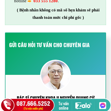
hotline
033 555 1280
.
( Bệnh nhân không có mã số hẹn khám sẽ phải
thanh toán mức chi phí gốc )
GỬI CÂU HỎI TƯ VẤN CHO CHUYÊN GIA
BÁC SĨ CHUYÊN KHOA II NGUYỄN QUANG CỪ
Nguyên Trưởng phòng khám Tiết niệu sinh dục