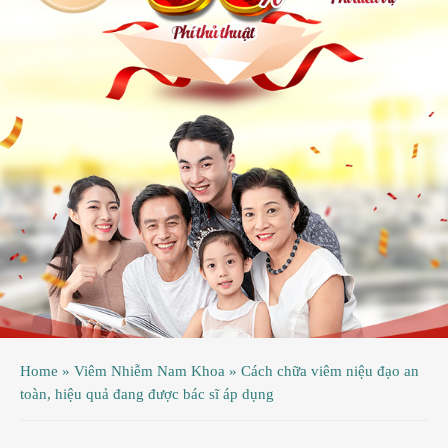
ệnh
ã
ội
ệnh
inh
ý
ao
uy
ầu
hụ
Home
»
Viêm Nhiễm Nam Khoa
»
Cách chữa viêm niệu đạo an
hoa
toàn, hiệu quả đang được bác sĩ áp dụng