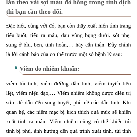
lẫn theo vài sợi máu đỏ hồng trong tinh dịch
thì bạn cần theo dõi.
Đặc biệt, cùng với đó, bạn còn thấy xuất hiện tình trạng
tiểu buốt, tiểu ra máu, đau vùng bụng dưới. sốt nhẹ,
sưng ở bìu, bẹn, tinh hoàn,… hãy cẩn thận. Đây chính
là lời cảnh báo của cơ thể trước một số bệnh lý sau:
Viêm do nhiễm khuẩn:
viêm túi tinh, viêm đường dẫn tinh, viêm tuyến tiền
liệt, viêm niệu đạo,… Viêm nhiễm không được điều trị
sớm dễ dẫn đến sung huyết, phù nề các dẫn tinh. Khi
quan hệ, các niêm mạc bị kích thích quá mức sẽ khiến
xuất tinh ra máu. Viêm nhiễm cũng có thể khiến túi
tinh bị phù, ảnh hưởng đến quá trình xuất tinh, túi tinh