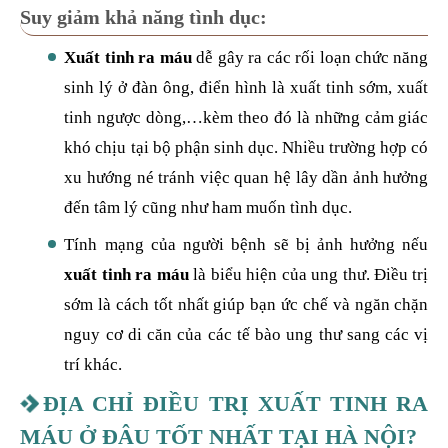
Suy giảm khả năng tình dục:
Xuất tinh ra máu
dễ gây ra các rối loạn chức năng
sinh lý ở đàn ông, điển hình là xuất tinh sớm, xuất
tinh ngược dòng,…kèm theo đó là những cảm giác
khó chịu tại bộ phận sinh dục. Nhiều trường hợp có
xu hướng né tránh việc quan hệ lây dần ảnh hưởng
đến tâm lý cũng như ham muốn tình dục.
Tính mạng của người bệnh sẽ bị ảnh hưởng nếu
xuất tinh ra máu
là biểu hiện của ung thư. Điều trị
sớm là cách tốt nhất giúp bạn ức chế và ngăn chặn
nguy cơ di căn của các tế bào ung thư sang các vị
trí khác.
ĐỊA CHỈ ĐIỀU TRỊ XUẤT TINH RA
MÁU Ở ĐÂU TỐT NHẤT TẠI HÀ NỘI?