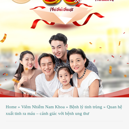
ệnh
ã
ội
ệnh
inh
ý
ao
uy
ầu
hụ
Home
»
Viêm Nhiễm Nam Khoa
»
Bệnh lý tinh trùng
»
Quan hệ
hoa
xuất tinh ra máu – cảnh giác với bệnh ung thư