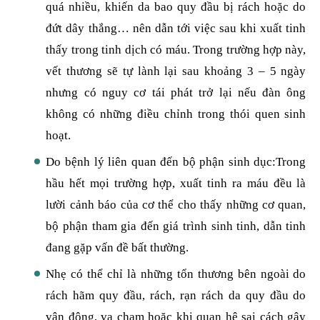
quá nhiều, khiến da bao quy đầu bị rách hoặc do
đứt dây thắng… nên dẫn tới việc sau khi xuất tinh
thấy trong tinh dịch có máu. Trong trường hợp này,
vết thương sẽ tự lành lại sau khoảng 3 – 5 ngày
nhưng có nguy cơ tái phát trở lại nếu đàn ông
không có những điều chỉnh trong thói quen sinh
hoạt.
Do bệnh lý liên quan đến bộ phận sinh dục:Trong
hầu hết mọi trường hợp, xuất tinh ra máu đều là
lười cảnh báo của cơ thể cho thấy những cơ quan,
bộ phận tham gia đến giá trình sinh tinh, dẫn tinh
đang gặp vấn đề bất thường.
Nhẹ có thể chỉ là những tổn thương bên ngoài do
rách hãm quy đầu, rách, rạn rách da quy đầu do
vận động, va chạm hoặc khi quan hệ sai cách gây