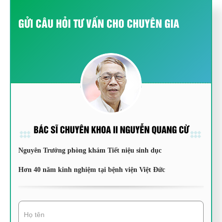
GỬI CÂU HỎI TƯ VẤN CHO CHUYÊN GIA
BÁC SĨ CHUYÊN KHOA II NGUYỄN QUANG CỪ
Nguyên Trưởng phòng khám Tiết niệu sinh dục
Hơn 40 năm kinh nghiệm tại bệnh viện Việt Đức