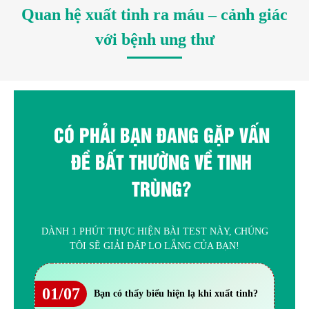
Quan hệ xuất tinh ra máu – cảnh giác
với bệnh ung thư
CÓ PHẢI BẠN ĐANG GẶP VẤN
ĐỀ BẤT THƯỜNG VỀ TINH
TRÙNG?
DÀNH 1 PHÚT THỰC HIỆN BÀI TEST NÀY, CHÚNG
TÔI SẼ GIẢI ĐÁP LO LẮNG CỦA BẠN!
01/07
Bạn có thấy biểu hiện lạ khi xuất tinh?