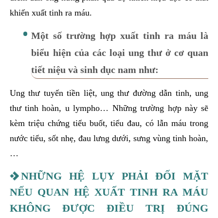
khiến xuất tinh ra máu.
Một số trường hợp xuất tinh ra máu là
biểu hiện của các loại ung thư ở cơ quan
tiết niệu và sinh dục nam như:
Ung thư tuyến tiền liệt, ung thư đường dẫn tinh, ung
thư tinh hoàn, u lympho… Những trường hợp này sẽ
kèm triệu chứng tiểu buốt, tiểu đau, có lẫn máu trong
nước tiểu, sốt nhẹ, đau lưng dưới, sưng vùng tinh hoàn,
…
NHỮNG HỆ LỤY PHẢI ĐỐI MẶT
NẾU QUAN HỆ XUẤT TINH RA MÁU
KHÔNG ĐƯỢC ĐIỀU TRỊ ĐÚNG