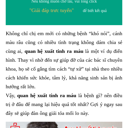
Nếu không muốn chờ lâu, vui lòng click
"Giải đáp trưc tuyến"
để biết kết quả
Không chỉ chị em mới có những bệnh “khó nói”, cánh
màu râu cũng có nhiều tình trạng không dám chia sẻ
cùng ai,
quan hệ xuất tinh ra máu
là một ví dụ điển
hình. Thay vì nhờ đến sự giúp đỡ của các bác sĩ chuyên
khoa, họ sẽ cố gắng tìm cách “tự xử” tại nhà theo nhiều
cách khiến sức khỏe, tâm lý, khả năng sinh sản bị ảnh
hưởng rất lớn.
Vậy,
quan hệ xuất tinh ra máu
là bệnh gì? nên điều
trị ở đâu để mang lại hiệu quả tốt nhất? Gợi ý ngay sau
đây sẽ giúp đàn ông giải tỏa mối lo này.