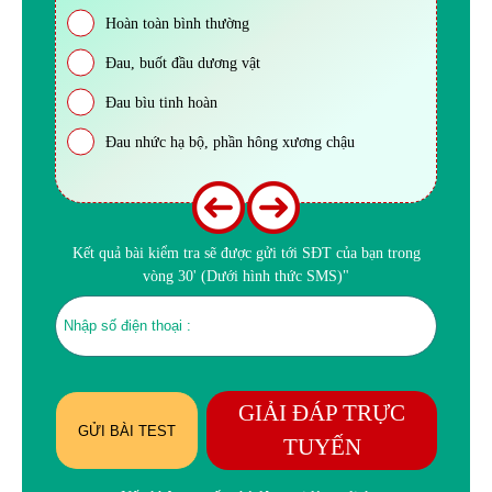
Hoàn toàn bình thường
Đau, buốt đầu dương vật
Đau bìu tinh hoàn
Đau nhức hạ bộ, phần hông xương chậu
Kết quả bài kiểm tra sẽ được gửi tới SĐT của bạn trong
vòng 30' (Dưới hình thức SMS)"
GIẢI ĐÁP TRỰC
GỬI BÀI TEST
TUYẾN