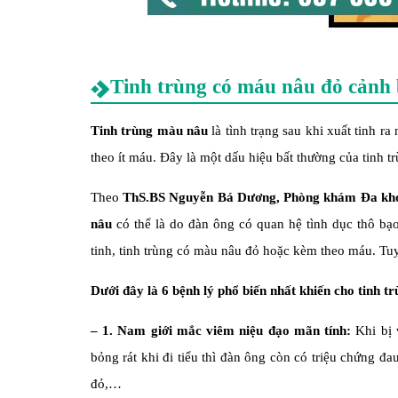
Tinh trùng có máu nâu đỏ cảnh 
Tinh trùng màu nâu
là tình trạng sau khi xuất tinh 
theo ít máu. Đây là một dấu hiệu bất thường của tinh 
Theo
ThS.BS Nguyễn Bá Dương,
Phòng khám Đa kho
nâu
có thể là do đàn ông có quan hệ tình dục thô bạo
tinh, tinh trùng có màu nâu đỏ hoặc kèm theo máu. Tuy
Dưới đây là 6 bệnh lý phổ biến nhất khiến cho tinh t
– 1. Nam giới mắc viêm niệu đạo mãn tính:
Khi bị 
bỏng rát khi đi tiểu thì đàn ông còn có triệu chứng đa
đỏ,…