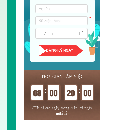
*
*
ĐĂNG KÝ NGAY
THỜI GIAN LÀM VIỆC
:
-
:
08
00
20
00
(Tất cả các ngày trong tuần, cả ngày
nghỉ lễ)