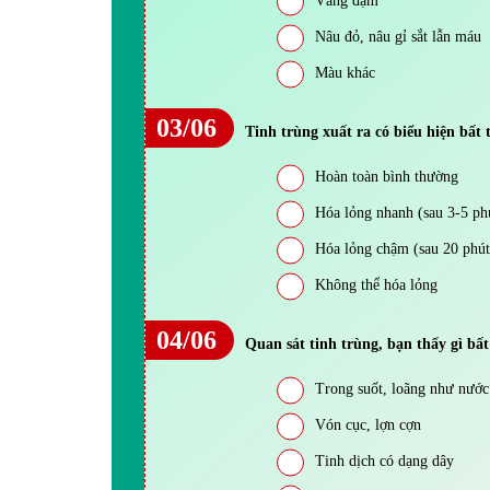
Vàng đậm
Nâu đỏ, nâu gỉ sắt lẫn máu
Màu khác
03/06
Tinh trùng xuất ra có biểu hiện bất
Hoàn toàn bình thường
Hóa lỏng nhanh (sau 3-5 ph
Hóa lỏng chậm (sau 20 phút
Không thể hóa lỏng
04/06
Quan sát tinh trùng, bạn thấy gì bấ
Trong suốt, loãng như nước
Vón cục, lợn cợn
Tinh dịch có dạng dây