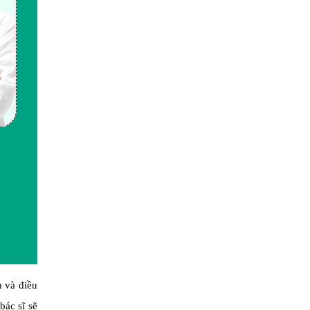
 và điều
bác sĩ sẽ