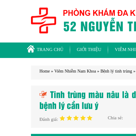
TRANG CHỦ
GIỚI THIỆU
VIÊM NH
Home
»
Viêm Nhiễm Nam Khoa
»
Bệnh lý tinh trùng
Tinh trùng màu nâu là 
bệnh lý cần lưu ý
Chia sẻ:
Đánh giá: