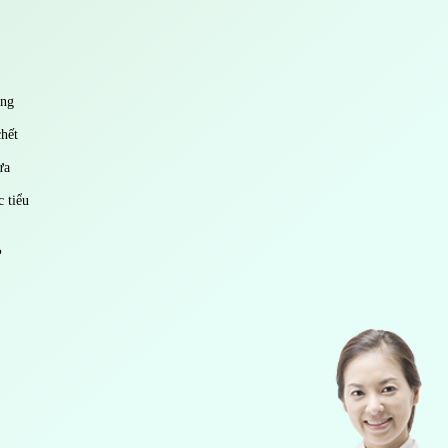
ứng
hết
ừa
 tiểu
?