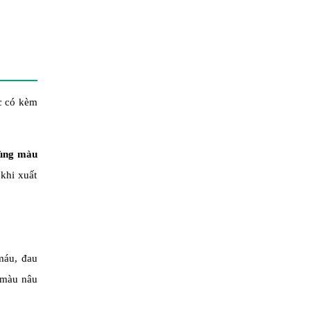
ặc có kèm
rùng màu
khi xuất
 máu, đau
ó màu nâu