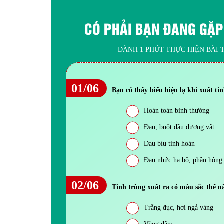
CÓ PHẢI BẠN ĐANG GẶP
DÀNH 1 PHÚT THỰC HIỆN BÀI T
01/06
Bạn có thấy biểu hiện lạ khi xuất ti
Hoàn toàn bình thường
Đau, buốt đầu dương vật
Đau bìu tinh hoàn
Đau nhức hạ bộ, phần hông
02/06
Tinh trùng xuất ra có màu sắc thế n
Trắng đục, hơi ngả vàng