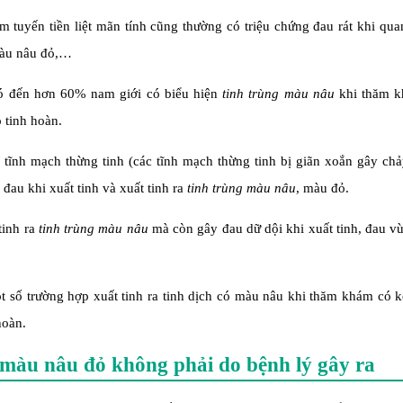
m tuyến tiền liệt mãn tính cũng thường có triệu chứng đau rát khi qua
 màu nâu đỏ,…
ó đến hơn 60% nam giới có biểu hiện
tinh trùng màu nâu
khi thăm 
 tinh hoàn.
 tĩnh mạch thừng tinh (các tĩnh mạch thừng tinh bị giãn xoắn gây chả
đau khi xuất tinh và xuất tinh ra
tinh trùng màu nâu
, màu đỏ.
tinh ra
tinh trùng màu nâu
mà còn gây đau dữ dội khi xuất tinh, đau v
 số trường hợp xuất tinh ra tinh dịch có màu nâu khi thăm khám có k
hoàn.
 màu nâu đỏ không phải do bệnh lý gây ra