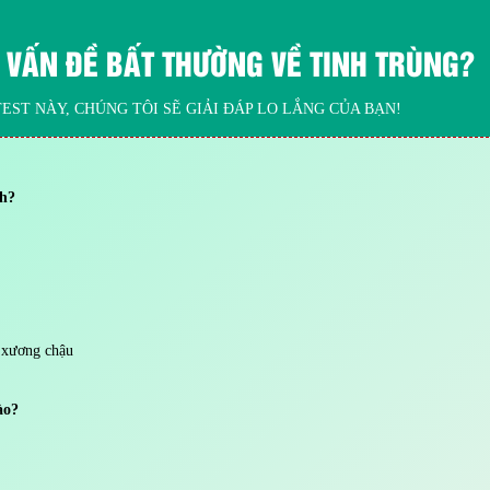
 VẤN ĐỀ BẤT THƯỜNG VỀ TINH TRÙNG?
EST NÀY, CHÚNG TÔI SẼ GIẢI ĐÁP LO LẮNG CỦA BẠN!
nh?
 xương chậu
ào?