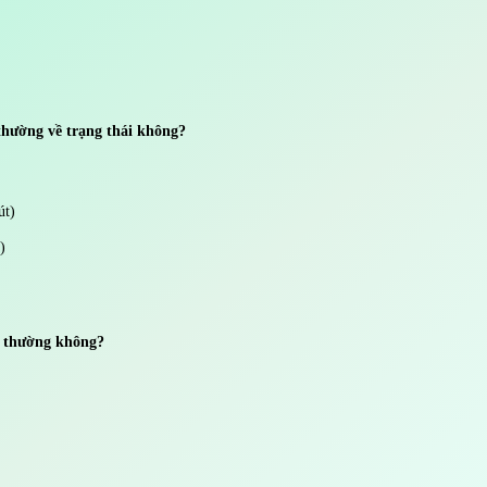
 thường về trạng thái không?
út)
)
t thường không?