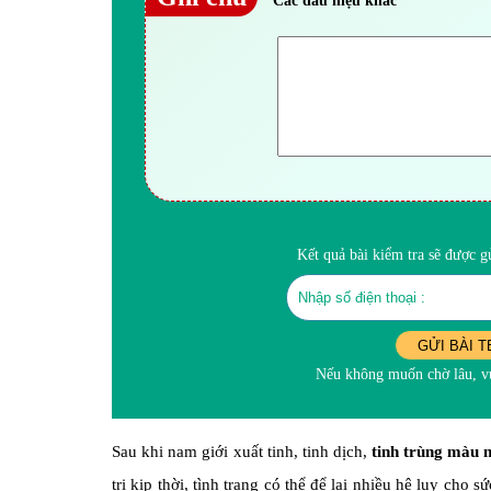
Các dấu hiệu khác
Kết quả bài kiểm tra sẽ được 
GỬI BÀI T
Nếu không muốn chờ lâu, vu
Sau khi nam giới xuất tinh, tinh dịch,
tinh trùng màu 
trị kịp thời, tình trạng có thể để lại nhiều hệ lụy cho 