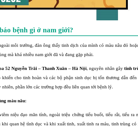
báo bệnh gì ở nam giới?
ra ngoài môi trường, đàn ông thấy tinh dịch của mình có màu nâu đỏ ho
trùng mà khá nhiều nam giới đã và đang gặp phải.
a 52 Nguyễn Trãi
– Thanh Xuân – Hà Nội
, nguyên nhân gây
tinh t
 khiến cho tinh hoàn và các bộ phận sinh dục bị tổn thương dẫn đến 
 nhiên, phần lớn các trường hợp đều liên quan tới bệnh lý.
rùng màu nâu:
viêm niệu đạo mãn tính, ngoài triệu chứng tiểu buốt, tiểu rắt, tiểu ra
u khi quan hệ tình dục và khi xuất tinh, xuất tinh ra máu, tinh trùng c