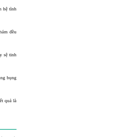
n hệ tình
khám đều
y sệ tinh
ùng bụng
ết quả là