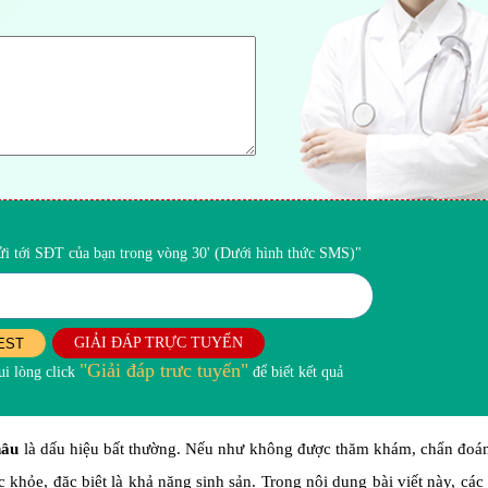
gửi tới SĐT của bạn trong vòng 30' (Dưới hình thức SMS)"
GIẢI ĐÁP TRỰC TUYẾN
EST
"Giải đáp trưc tuyến"
i lòng click
để biết kết quả
nâu
là dấu hiệu bất thường. Nếu như không được thăm khám, chẩn đoán
sức khỏe, đặc biệt là khả năng sinh sản. Trong nội dung bài viết này, các 