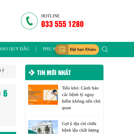
HOTLINE
033 555 1280
BAO QUY ĐẦU
PHỤ KHOA
Đặt hẹn Khám
u ý
TIN MỚI NHẤT
Tiểu khó: Cảnh báo
o 6
các bệnh lý nguy
hiểm không nên chủ
quan
Gợi ý địa chỉ chữa
bệnh lậu chất lượng