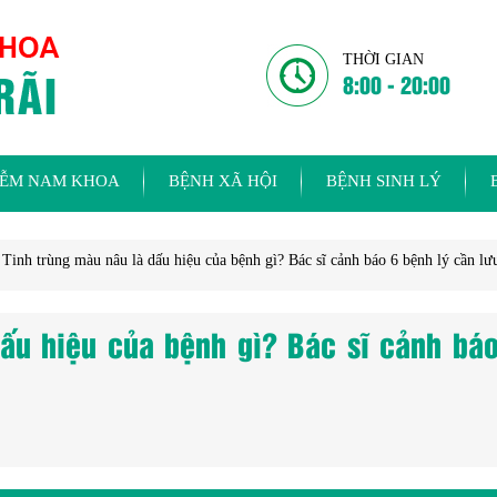
THỜI GIAN
8:00 - 20:00
IỄM NAM KHOA
BỆNH XÃ HỘI
BỆNH SINH LÝ
»
Tinh trùng màu nâu là dấu hiệu của bệnh gì? Bác sĩ cảnh báo 6 bệnh lý cần lư
dấu hiệu của bệnh gì? Bác sĩ cảnh bá