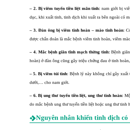
– 2. Bị viêm tuyến tiền liệt mãn tính:
nam giới bị viê
dục, khi xuất tinh, tinh dịch khi xuất ra bên ngoài có
– 3. Đàn ông bị viêm tinh hoàn – mào tinh hoàn
: C
được chẩn đoán là mắc bệnh viêm tinh hoàn, viêm mào
– 4. Mắc bệnh giãn tĩnh mạch thừng tinh:
Bệnh giãn
hoàn) ở đàn ông cũng gây triệu chứng đau ở tinh hoàn, 
– 5. Bị viêm túi tinh
: Bệnh lý này không chỉ gây xuất 
dưới,… cho nam giới.
– 6. Bị ung thư tuyến tiền liệt, ung thư tinh hoàn:
Một
do mắc bệnh ung thư tuyến tiền liệt hoặc ung thư tinh 
Nguyên nhân khiến tinh dịch có