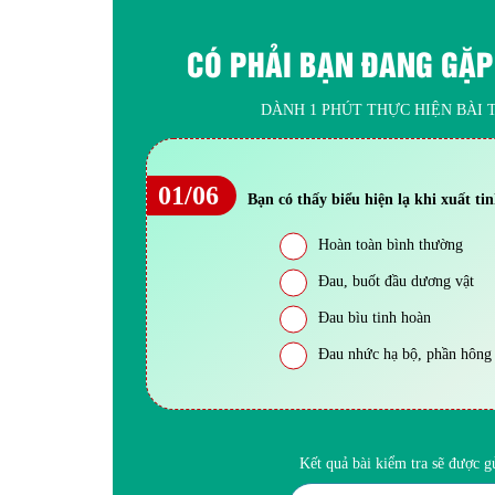
CÓ PHẢI BẠN ĐANG GẶP
DÀNH 1 PHÚT THỰC HIỆN BÀI T
01/06
Bạn có thấy biểu hiện lạ khi xuất ti
Hoàn toàn bình thường
Đau, buốt đầu dương vật
Đau bìu tinh hoàn
Đau nhức hạ bộ, phần hông
Kết quả bài kiểm tra sẽ được 