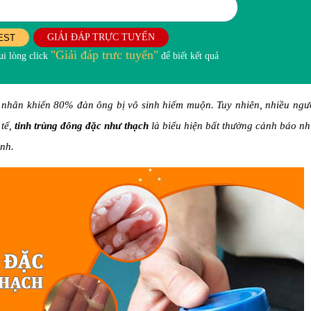
GIẢI ĐÁP TRỰC TUYẾN
EST
"Giải đáp trưc tuyến"
i lòng click
để biết kết quả
nhân khiến 80% đàn ông bị vô sinh hiếm muộn. Tuy nhiên, nhiều ngư
 tế,
tinh trùng đông đặc như thạch
là biểu hiện bất thường cảnh báo n
inh.