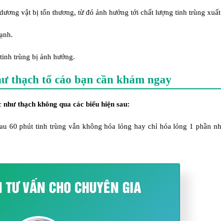
dương vật bị tổn thương, từ đó ảnh hưởng tới chất lượng tinh trùng xuất
ạnh.
tinh trùng bị ảnh hưởng.
hư thạch tố cáo bạn cần khám ngay
c như thạch không qua các biểu hiện sau:
 sau 60 phút tinh trùng vẫn không hóa lỏng hay chỉ hóa lỏng 1 phần 
I TƯ VẤN CHO CHUYÊN GIA