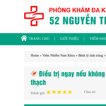
TRANG CHỦ
GIỚI THIỆU
VIÊM NH
Home
»
Viêm Nhiễm Nam Khoa
»
Bệnh lý tinh trùng
Điều trị ngay nếu không
thạch
Chia sẻ:
Đánh giá: