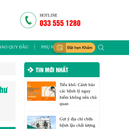
HOTLINE
033 555 1280
BAO QUY ĐẦU
PHỤ KHOA
Đặt hẹn Khám
TIN MỚI NHẤT
Tiểu khó: Cảnh báo
như
các bệnh lý nguy
hiểm không nên chủ
quan
Gợi ý địa chỉ chữa
bệnh lậu chất lượng