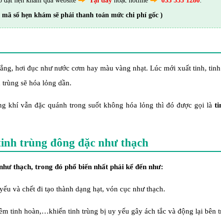
ố đặt hẹn khám qua website
Tại đây
hoặc hotline
033 555 1280
.
 mã số hẹn khám sẽ phải thanh toán mức chi phí gốc )
trắng, hơi đục như nước cơm hay màu vàng nhạt. Lúc mới xuất tinh, tinh
h trùng sẽ hóa lỏng dần.
ng khí vẫn đặc quánh trong suốt không hóa lỏng thì đó được gọi là
ti
tinh trùng đông đặc như thạch
như thạch, trong đó phổ biến nhất phải kể đến như:
yếu và chết đi tạo thành dạng hạt, vón cục như thạch.
êm tinh hoàn,…khiến tinh trùng bị uy yếu gây ách tắc và động lại bên t