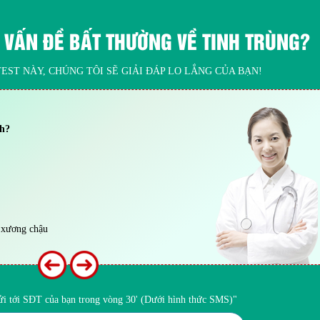
 VẤN ĐỀ BẤT THƯỜNG VỀ TINH TRÙNG?
EST NÀY, CHÚNG TÔI SẼ GIẢI ĐÁP LO LẮNG CỦA BẠN!
nh?
 xương chậu
gửi tới SĐT của bạn trong vòng 30' (Dưới hình thức SMS)"