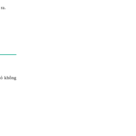
 ra.
nhỏ không