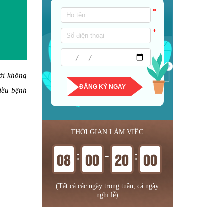
*
*
ời không
ĐĂNG KÝ NGAY
hiều bệnh
THỜI GIAN LÀM VIỆC
:
-
:
08
00
20
00
(Tất cả các ngày trong tuần, cả ngày
nghỉ lễ)