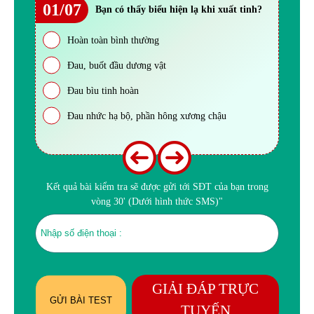
01/07
Bạn có thấy biểu hiện lạ khi xuất tinh?
Hoàn toàn bình thường
Đau, buốt đầu dương vật
Đau bìu tinh hoàn
Đau nhức hạ bộ, phần hông xương chậu
Kết quả bài kiểm tra sẽ được gửi tới SĐT của bạn trong
vòng 30' (Dưới hình thức SMS)"
GIẢI ĐÁP TRỰC
GỬI BÀI TEST
TUYẾN