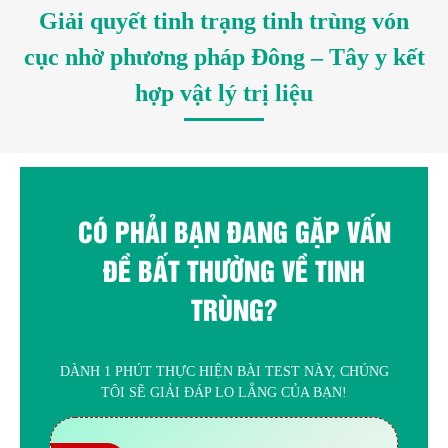
Giải quyết tinh trạng tinh trùng vón
cục nhờ phương pháp Đông – Tây y kết
hợp vật lý trị liệu
CÓ PHẢI BẠN ĐANG GẶP VẤN
ĐỀ BẤT THƯỜNG VỀ TINH
TRÙNG?
DÀNH 1 PHÚT THỰC HIỆN BÀI TEST NÀY, CHÚNG
TÔI SẼ GIẢI ĐÁP LO LẮNG CỦA BẠN!