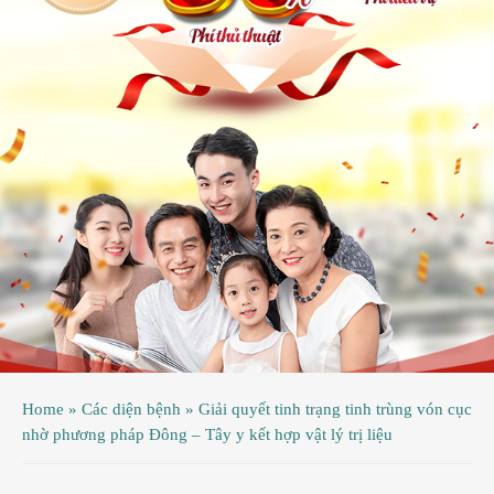
ệnh
ã
ội
ệnh
inh
ý
ao
uy
ầu
hụ
Home
»
Các diện bệnh
»
Giải quyết tinh trạng tinh trùng vón cục
hoa
nhờ phương pháp Đông – Tây y kết hợp vật lý trị liệu