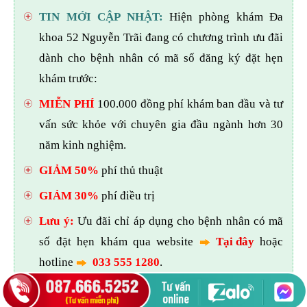
TIN MỚI CẬP NHẬT:
Hiện phòng khám Đa
khoa 52 Nguyễn Trãi đang có chương trình ưu đãi
dành cho bệnh nhân có mã số đăng ký đặt hẹn
khám trước:
MIỄN PHÍ
100.000 đồng phí khám ban đầu và tư
vấn sức khỏe với chuyên gia đầu ngành hơn 30
năm kinh nghiệm.
GIẢM 50%
phí thủ thuật
GIẢM 30%
phí điều trị
Lưu ý:
Ưu đãi chỉ áp dụng cho bệnh nhân có mã
số đặt hẹn khám qua website
Tại đây
hoặc
hotline
033 555 1280
.
( Bệnh nhân không có mã số hẹn khám sẽ phải