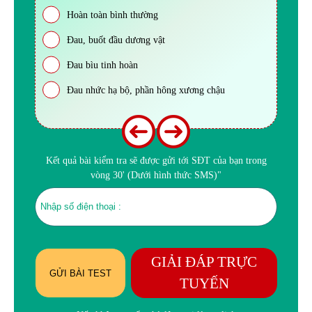
Hoàn toàn bình thường
Đau, buốt đầu dương vật
Đau bìu tinh hoàn
Đau nhức hạ bộ, phần hông xương chậu
Kết quả bài kiểm tra sẽ được gửi tới SĐT của bạn trong
vòng 30' (Dưới hình thức SMS)"
GIẢI ĐÁP TRỰC
GỬI BÀI TEST
TUYẾN