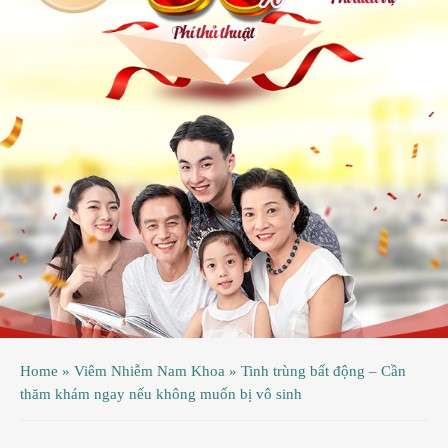
ệnh
ã
ội
ệnh
inh
ý
ao
uy
ầu
hụ
Home
»
Viêm Nhiễm Nam Khoa
»
Tinh trùng bất động – Cần
hoa
thăm khám ngay nếu không muốn bị vô sinh