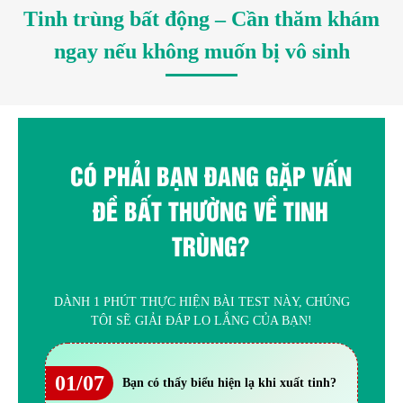
Tinh trùng bất động – Cần thăm khám
ngay nếu không muốn bị vô sinh
CÓ PHẢI BẠN ĐANG GẶP VẤN
ĐỀ BẤT THƯỜNG VỀ TINH
TRÙNG?
DÀNH 1 PHÚT THỰC HIỆN BÀI TEST NÀY, CHÚNG
TÔI SẼ GIẢI ĐÁP LO LẮNG CỦA BẠN!
01/07
Bạn có thấy biểu hiện lạ khi xuất tinh?