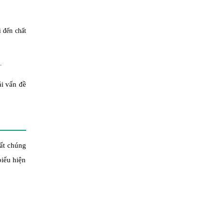
i đến chất
.
ải vấn đề
hất chúng
biểu hiện