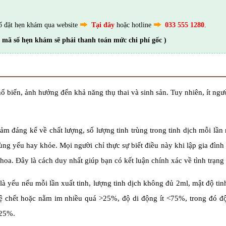
ố đặt hẹn khám qua website
Tại đây
hoặc hotline
033 555 1280
.
 mã số hẹn khám sẽ phải thanh toán mức chi phí gốc )
 biến, ảnh hưởng đến khả năng thụ thai và sinh sản. Tuy nhiên, ít ngườ
giảm đáng kể về chất lượng, số lượng tinh trùng trong tinh dịch mỗi lần
ùng yếu hay khỏe. Mọi người chỉ thực sự biết điều này khi lập gia đình
khoa. Đây là cách duy nhất giúp bạn có kết luận chính xác về tình trạng
là yếu nếu mỗi lần xuất tinh, lượng tinh dịch không đủ 2ml, mật độ tinh
tỷ lệ chết hoặc nằm im nhiều quá >25%, độ di động ít <75%, trong đó 
 25%.