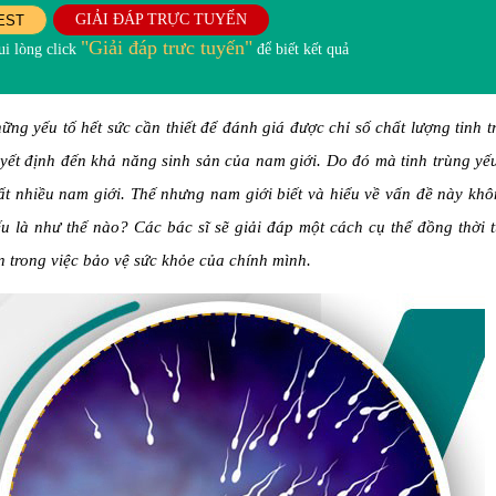
GIẢI ĐÁP TRỰC TUYẾN
EST
"Giải đáp trưc tuyến"
i lòng click
để biết kết quả
ững yếu tố hết sức cần thiết để đánh giá được chỉ số chất lượng tinh 
quyết định đến khả năng sinh sản của nam giới. Do đó mà tinh trùng yế
ất nhiều nam giới. Thế nhưng nam giới biết và hiểu về vấn đề này kh
u là như thế nào? Các bác sĩ sẽ giải đáp một cách cụ thể đồng thời 
n trong việc bảo vệ sức khỏe của chính mình.