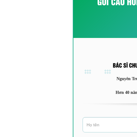
GỬI CÂU HỎ
BÁC SĨ CH
Nguyên Tr
Hơn 40 năm