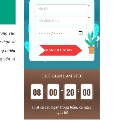
*
*
trùng của
u thực sự
ông nhiều
ĐĂNG KÝ NGAY
tư vấn về
THỜI GIAN LÀM VIỆC
:
-
:
08
00
20
00
(Tất cả các ngày trong tuần, cả ngày
nghỉ lễ)