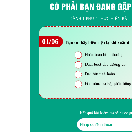
CÓ PHẢI BẠN ĐANG GẶP
DÀNH 1 PHÚT THỰC HIỆN BÀI T
01/06
Bạn có thấy biểu hiện lạ khi xuất ti
Hoàn toàn bình thường
Đau, buốt đầu dương vật
Đau bìu tinh hoàn
Đau nhức hạ bộ, phần hông
Kết quả bài kiểm tra sẽ được 