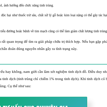
ol, ảnh hưởng đến chức năng tinh trùng.
t độc hại như thuốc trừ sâu, chất xử lý gỗ hoặc kim loại nặng có thể gây tác hạ
 tiểu đường hoặc bệnh về tim mạch cũng có thể làm giảm chất lượng tinh trùng
 rất quan trọng để tìm ra giải pháp chữa trị thích hợp. Nếu bạn gặp ph
và chẩn đoán đúng nguyên nhân gây ra tình trạng này.
g yếu hay không, nam giới cần làm xét nghiệm tinh dịch đồ. Điều duy n
 tinh dịch (tinh trùng chỉ chiếm 1% trong tinh dịch). Khi tinh dịch có 
rùng. Cụ thể như sau: