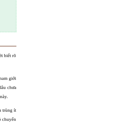
i biết rõ
 nam giới
 lâu chưa
 này.
 trùng ít
độ chuyển