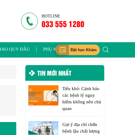
HOTLINE
033 555 1280
BAO QUY ĐẦU
PHỤ KHOA
Đặt hẹn Khám
TIN MỚI NHẤT
Tiểu khó: Cảnh báo
các bệnh lý nguy
hiểm không nên chủ
quan
Gợi ý địa chỉ chữa
bệnh lậu chất lượng