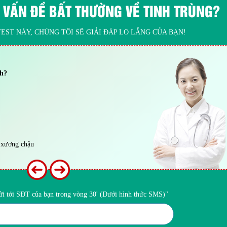
 VẤN ĐỀ BẤT THƯỜNG VỀ TINH TRÙNG?
EST NÀY, CHÚNG TÔI SẼ GIẢI ĐÁP LO LẮNG CỦA BẠN!
nh?
 xương chậu
gửi tới SĐT của bạn trong vòng 30' (Dưới hình thức SMS)"