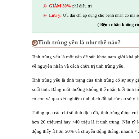
GIẢM 30%
phí điều trị
Lưu ý:
Ưu đãi chỉ áp dụng cho bệnh nhân có mã s
( Bệnh nhân không có
Tinh trùng yếu là như thế nào?
Tinh trùng yếu là một vấn đề sức khỏe nam giới khá phổ
về nguyên nhân và cách chữa trị tinh trùng yếu.
Tinh trùng yếu là tình trạng của tinh trùng có sự suy 
xuất tinh. Bằng mắt thường không thể nhận biết tinh tr
có con và qua xét nghiệm tinh dịch đồ tại các cơ sở y 
Thông qua các chỉ số tinh dịch đồ, tinh trùng được coi 
hơn 20 triệu/ml hay <40 triệu là ít tinh trùng. Nếu 
động thấy ít hơn 50% và chuyển động thẳng, nhanh <